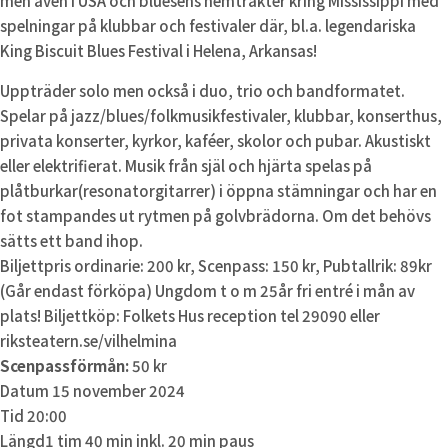
men även i USA och bluesens hemtrakter kring Mississippi med
spelningar på klubbar och festivaler där, bl.a. legendariska
King Biscuit Blues Festival i Helena, Arkansas!
Uppträder solo men också i duo, trio och bandformatet.
Spelar på jazz/blues/folkmusikfestivaler, klubbar, konserthus,
privata konserter, kyrkor, kaféer, skolor och pubar. Akustiskt
eller elektrifierat. Musik från själ och hjärta spelas på
plåtburkar(resonatorgitarrer) i öppna stämningar och har en
fot stampandes ut rytmen på golvbrädorna. Om det behövs
sätts ett band ihop.
Biljettpris ordinarie: 200 kr, Scenpass: 150 kr, Pubtallrik: 89kr
(Går endast förköpa) Ungdom t o m 25år fri entré i mån av
plats! Biljettköp: Folkets Hus reception tel 29090 eller
riksteatern.se/vilhelmina
Scenpassförmån:
50 kr
Datum
15 november 2024
Tid
20:00
Längd
1 tim 40 min inkl. 20 min paus