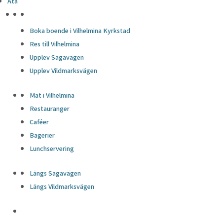
Äta
HÖJDPUNKTER
Boka boende i Vilhelmina Kyrkstad
Res till Vilhelmina
Upplev Sagavägen
Upplev Vildmarksvägen
Mat i Vilhelmina
Restauranger
Caféer
Bagerier
Lunchservering
Längs Sagavägen
Längs Vildmarksvägen