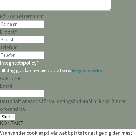
För- och efternamn
*
E-post
*
Telefon
*
Integritetspolicy
*
Jag godkänner webbplatsens
.
integritetspolicy
CAPTCHA
Email
Detta fält används för valideringsändamål och ska lämnas
oförändrat.
KONTAKT
Vi använder cookies på vår webbplats för att ge dig den mest