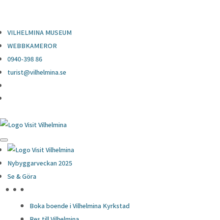
0940-398 86
turist@vilhelmina.se
VILHELMINA MUSEUM
WEBBKAMEROR
0940-398 86
turist@vilhelmina.se
Nybyggarveckan 2025
Se & Göra
HÖJDPUNKTER
Boka boende i Vilhelmina Kyrkstad
Res till Vilhelmina