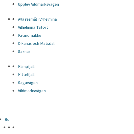
Upplev Vildmarksvägen
Alla resmål i Vilhelmina
Vilhelmina Tätort
Fatmomakke
Dikanäs och Matsdal
Saxnäs
Klimpfjäll
Kittelfjäll
Sagavägen
Vildmarksvägen
Bo
HÖJDPUNKTER