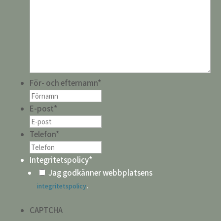
För- och efternamn
*
E-post
*
Telefon
*
Integritetspolicy
*
Jag godkänner webbplatsens
.
integritetspolicy
CAPTCHA