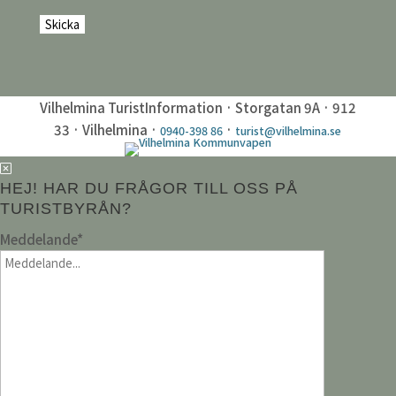
Vilhelmina TuristInformation · Storgatan 9A · 912
33 · Vilhelmina ·
·
0940-398 86
turist@vilhelmina.se
HEJ! HAR DU FRÅGOR TILL OSS PÅ
TURISTBYRÅN?
Meddelande
*