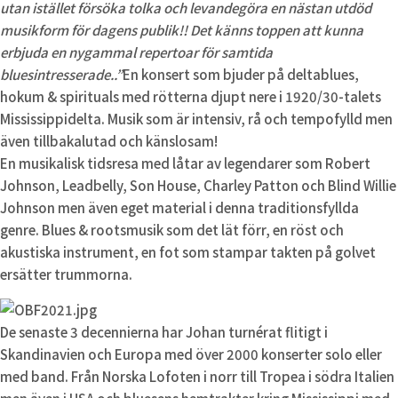
utan istället försöka tolka och levandegöra en nästan utdöd
musikform för dagens publik!! Det känns toppen att kunna
erbjuda en nygammal repertoar för samtida
bluesintresserade..”
En konsert som bjuder på deltablues,
hokum & spirituals med rötterna djupt nere i 1920/30-talets
Mississippidelta. Musik som är intensiv, rå och tempofylld men
även tillbakalutad och känslosam!
En musikalisk tidsresa med låtar av legendarer som Robert
Johnson, Leadbelly, Son House, Charley Patton och Blind Willie
Johnson men även eget material i denna traditionsfyllda
genre. Blues & rootsmusik som det lät förr, en röst och
akustiska instrument, en fot som stampar takten på golvet
ersätter trummorna.
De senaste 3 decennierna har Johan turnérat flitigt i
Skandinavien och Europa med över 2000 konserter solo eller
med band. Från Norska Lofoten i norr till Tropea i södra Italien