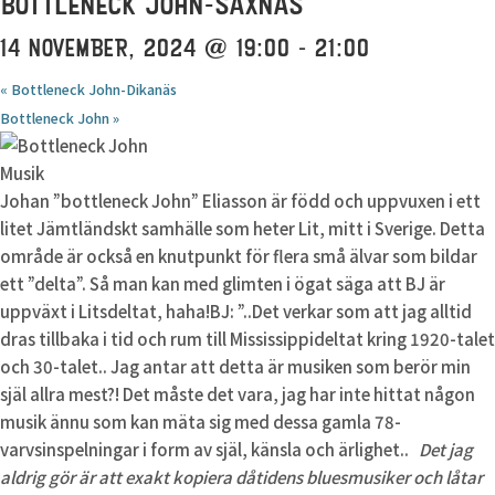
BOTTLENECK JOHN-SAXNÄS
14 NOVEMBER, 2024 @ 19:00
-
21:00
«
Bottleneck John-Dikanäs
Bottleneck John
»
Musik
Johan ”bottleneck John” Eliasson är född och uppvuxen i ett
litet Jämtländskt samhälle som heter Lit, mitt i Sverige. Detta
område är också en knutpunkt för flera små älvar som bildar
ett ”delta”. Så man kan med glimten i ögat säga att BJ är
uppväxt i Litsdeltat, haha!BJ: ”..Det verkar som att jag alltid
dras tillbaka i tid och rum till Mississippideltat kring 1920-talet
och 30-talet.. Jag antar att detta är musiken som berör min
själ allra mest?! Det måste det vara, jag har inte hittat någon
musik ännu som kan mäta sig med dessa gamla 78-
varvsinspelningar i form av själ, känsla och ärlighet..
Det jag
aldrig gör är att exakt kopiera dåtidens bluesmusiker och låtar