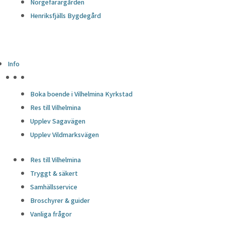
Norgefarargården
Henriksfjälls Bygdegård
Info
HÖJDPUNKTER
Boka boende i Vilhelmina Kyrkstad
Res till Vilhelmina
Upplev Sagavägen
Upplev Vildmarksvägen
Res till Vilhelmina
Tryggt & säkert
Samhällsservice
Broschyrer & guider
Vanliga frågor