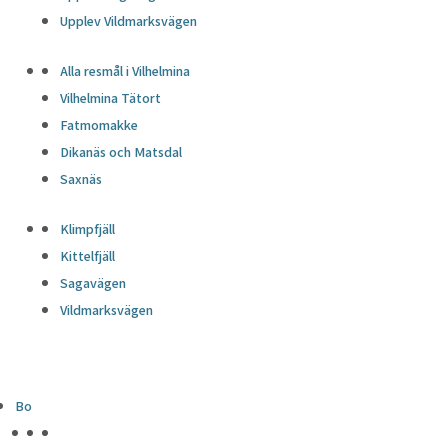
Upplev Vildmarksvägen
Alla resmål i Vilhelmina
Vilhelmina Tätort
Fatmomakke
Dikanäs och Matsdal
Saxnäs
Klimpfjäll
Kittelfjäll
Sagavägen
Vildmarksvägen
Bo
HÖJDPUNKTER