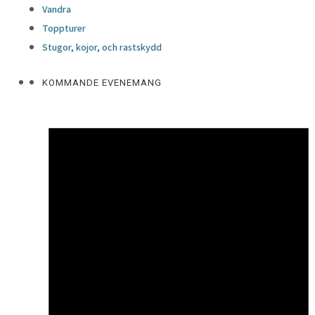
Vandra
Toppturer
Stugor, kojor, och rastskydd
KOMMANDE EVENEMANG