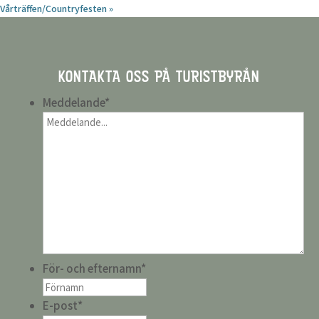
Vårträffen/Countryfesten
»
KONTAKTA OSS PÅ TURISTBYRÅN
Meddelande
*
För- och efternamn
*
E-post
*