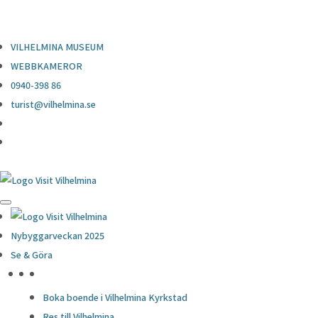
0940-398 86
turist@vilhelmina.se
VILHELMINA MUSEUM
WEBBKAMEROR
0940-398 86
turist@vilhelmina.se
Nybyggarveckan 2025
Se & Göra
HÖJDPUNKTER
Boka boende i Vilhelmina Kyrkstad
Res till Vilhelmina