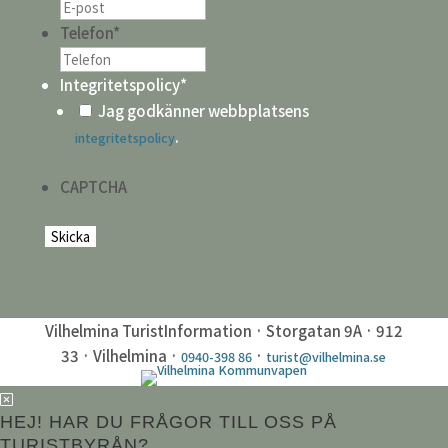
Telefon
*
Integritetspolicy
*
Jag godkänner webbplatsens
.
integritetspolicy
CAPTCHA
Vilhelmina TuristInformation · Storgatan 9A · 912
33 · Vilhelmina ·
·
0940-398 86
turist@vilhelmina.se
HEJ! HAR DU FRÅGOR TILL OSS PÅ
TURISTBYRÅN?