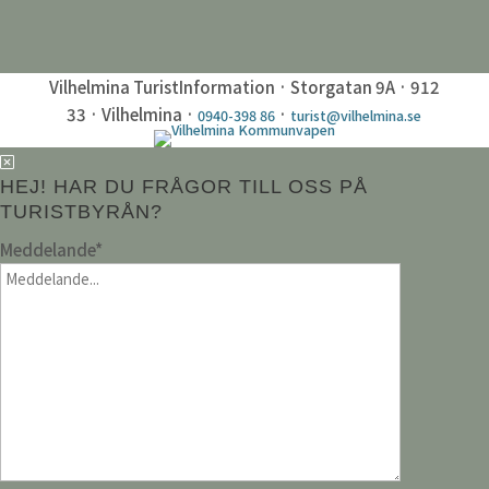
Vilhelmina TuristInformation · Storgatan 9A · 912
33 · Vilhelmina ·
·
0940-398 86
turist@vilhelmina.se
HEJ! HAR DU FRÅGOR TILL OSS PÅ
TURISTBYRÅN?
Meddelande
*