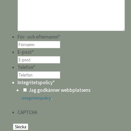
För- och efternamn
*
E-post
*
Telefon
*
Integritetspolicy
*
Jag godkänner webbplatsens
.
integritetspolicy
CAPTCHA