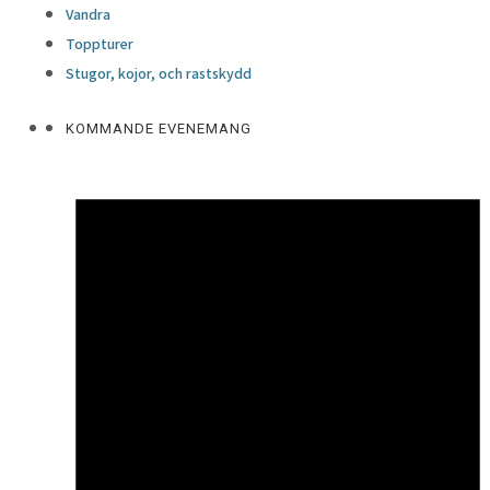
Vandra
Toppturer
Stugor, kojor, och rastskydd
KOMMANDE EVENEMANG