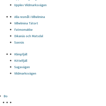
Upplev Vildmarksvägen
Alla resmål i Vilhelmina
Vilhelmina Tätort
Fatmomakke
Dikanäs och Matsdal
Saxnäs
Klimpfjäll
Kittelfjäll
Sagavägen
Vildmarksvägen
Bo
HÖJDPUNKTER