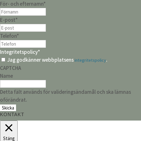
För- och efternamn
*
E-post
*
Telefon
*
Integritetspolicy
*
Jag godkänner webbplatsens
.
integritetspolicy
CAPTCHA
Name
Detta fält används för valideringsändamål och ska lämnas
oförändrat.
KONTAKT
Stäng