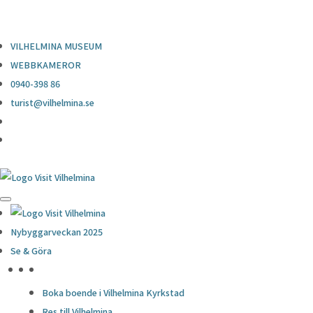
0940-398 86
turist@vilhelmina.se
VILHELMINA MUSEUM
WEBBKAMEROR
0940-398 86
turist@vilhelmina.se
Nybyggarveckan 2025
Se & Göra
HÖJDPUNKTER
Boka boende i Vilhelmina Kyrkstad
Res till Vilhelmina