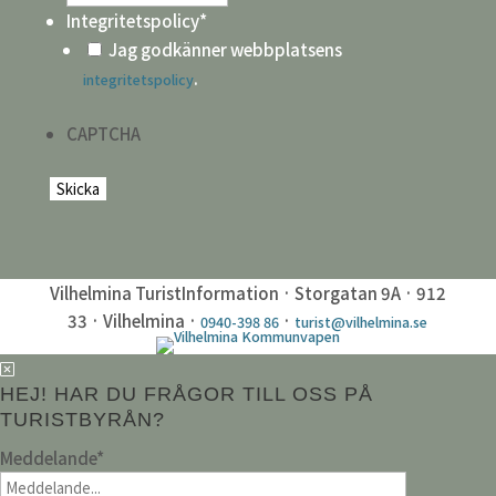
Integritetspolicy
*
Jag godkänner webbplatsens
.
integritetspolicy
CAPTCHA
Vilhelmina TuristInformation · Storgatan 9A · 912
33 · Vilhelmina ·
·
0940-398 86
turist@vilhelmina.se
HEJ! HAR DU FRÅGOR TILL OSS PÅ
TURISTBYRÅN?
Meddelande
*