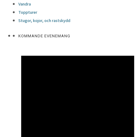
Vandra
Toppturer
Stugor, kojor, och rastskydd
KOMMANDE EVENEMANG