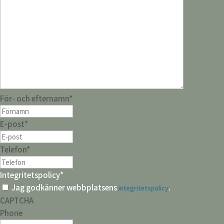
För- och efternamn
*
E-post
*
Telefon
*
Integritetspolicy
*
Jag godkänner webbplatsens
.
integritetspolicy
CAPTCHA
Phone