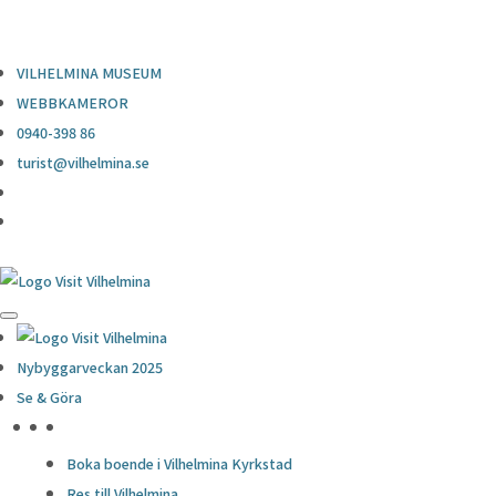
0940-398 86
turist@vilhelmina.se
VILHELMINA MUSEUM
WEBBKAMEROR
0940-398 86
turist@vilhelmina.se
Nybyggarveckan 2025
Se & Göra
HÖJDPUNKTER
Boka boende i Vilhelmina Kyrkstad
Res till Vilhelmina