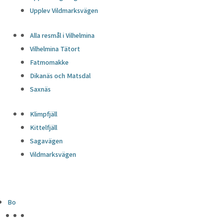
Upplev Vildmarksvägen
Alla resmål i Vilhelmina
Vilhelmina Tätort
Fatmomakke
Dikanäs och Matsdal
Saxnäs
Klimpfjäll
Kittelfjäll
Sagavägen
Vildmarksvägen
Bo
HÖJDPUNKTER