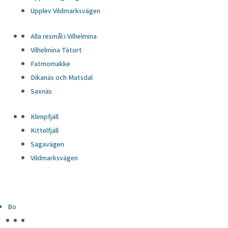
Upplev Vildmarksvägen
Alla resmål i Vilhelmina
Vilhelmina Tätort
Fatmomakke
Dikanäs och Matsdal
Saxnäs
Klimpfjäll
Kittelfjäll
Sagavägen
Vildmarksvägen
Bo
HÖJDPUNKTER