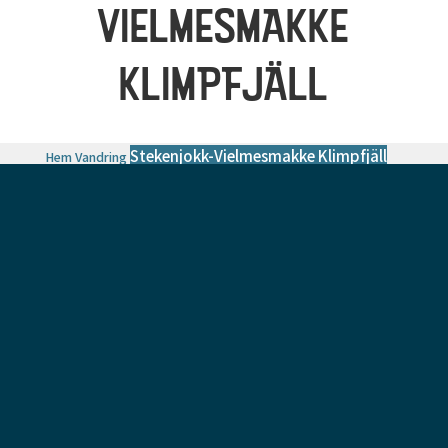
VIELMESMAKKE
KLIMPFJÄLL
Stekenjokk-Vielmesmakke Klimpfjäll
Hem
Vandring