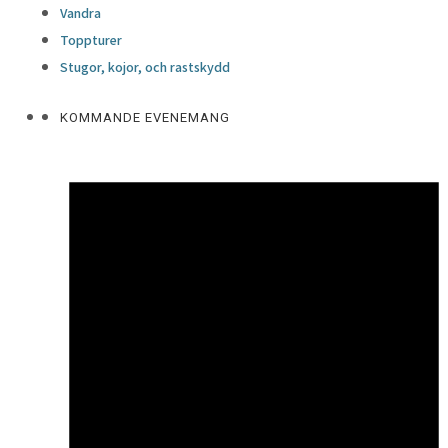
Vandra
Toppturer
Stugor, kojor, och rastskydd
KOMMANDE EVENEMANG