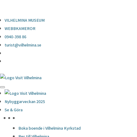
0940-398 86
turist@vilhelmina.se
VILHELMINA MUSEUM
WEBBKAMEROR
0940-398 86
turist@vilhelmina.se
Nybyggarveckan 2025
Se & Göra
HÖJDPUNKTER
Boka boende i Vilhelmina Kyrkstad
Res till Vilhelmina