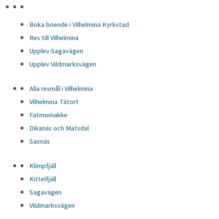
HÖJDPUNKTER
Boka boende i Vilhelmina Kyrkstad
Res till Vilhelmina
Upplev Sagavägen
Upplev Vildmarksvägen
Alla resmål i Vilhelmina
Vilhelmina Tätort
Fatmomakke
Dikanäs och Matsdal
Saxnäs
Klimpfjäll
Kittelfjäll
Sagavägen
Vildmarksvägen