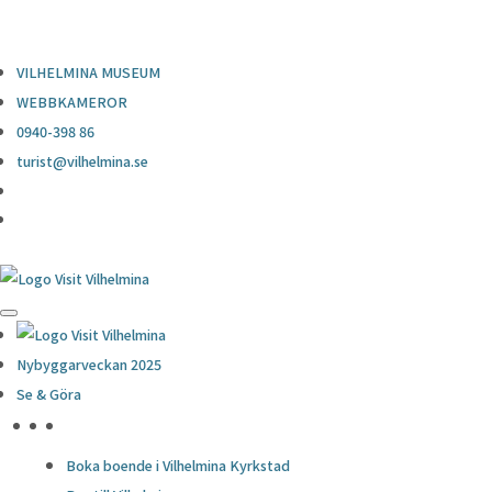
0940-398 86
turist@vilhelmina.se
VILHELMINA MUSEUM
WEBBKAMEROR
0940-398 86
turist@vilhelmina.se
Nybyggarveckan 2025
Se & Göra
HÖJDPUNKTER
Boka boende i Vilhelmina Kyrkstad