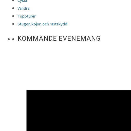
Cykla
Vandra
Toppturer
Stugor, kojor, och rastskydd
KOMMANDE EVENEMANG