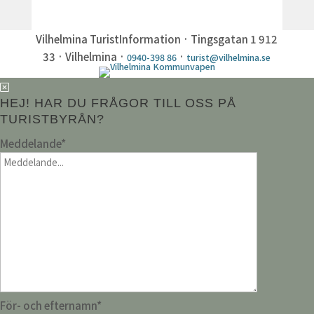
Vilhelmina TuristInformation · Tingsgatan 1 912
33 · Vilhelmina ·
·
0940-398 86
turist@vilhelmina.se
HEJ! HAR DU FRÅGOR TILL OSS PÅ
TURISTBYRÅN?
Meddelande
*
För- och efternamn
*