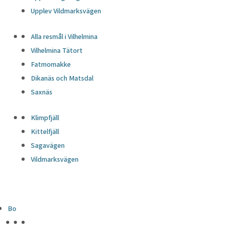
Upplev Vildmarksvägen
Alla resmål i Vilhelmina
Vilhelmina Tätort
Fatmomakke
Dikanäs och Matsdal
Saxnäs
Klimpfjäll
Kittelfjäll
Sagavägen
Vildmarksvägen
Bo
HÖJDPUNKTER