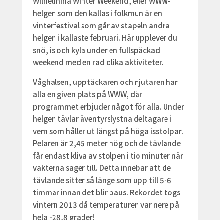
Wilhelmina Winter Weekend, eller WWW-
helgen som den kallas i folkmun är en
vinterfestival som går av stapeln andra
helgen i kallaste februari. Här upplever du
snö, is och kyla under en fullspäckad
weekend med en rad olika aktiviteter.
Våghalsen, upptäckaren och njutaren har
alla en given plats på WWW, där
programmet erbjuder något för alla. Under
helgen tävlar äventyrslystna deltagare i
vem som håller ut längst på höga isstolpar.
Pelaren är 2,45 meter hög och de tävlande
får endast kliva av stolpen i tio minuter när
vakterna säger till. Detta innebär att de
tävlande sitter så länge som upp till 5-6
timmar innan det blir paus. Rekordet togs
vintern 2013 då temperaturen var nere på
hela -28,8 grader!