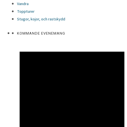
Vandra
Toppturer
Stugor, kojor, och rastskydd
KOMMANDE EVENEMANG