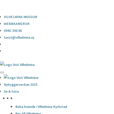
0940-398 86
turist@vilhelmina.se
VILHELMINA MUSEUM
WEBBKAMEROR
0940-398 86
turist@vilhelmina.se
Nybyggarveckan 2025
Se & Göra
HÖJDPUNKTER
Boka boende i Vilhelmina Kyrkstad
Res till Vilhelmina