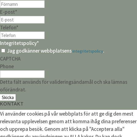
E-post
*
Telefon
*
Integritetspolicy
*
Jag godkänner webbplatsens
.
integritetspolicy
CAPTCHA
Phone
Detta fält används för valideringsändamål och ska lämnas
oförändrat.
KONTAKT
Vi använder cookies på vår webbplats för att ge dig den mest
relevanta upplevelsen genom att komma ihåg dina preferenser
och upprepa besök. Genom att klicka på "Acceptera alla"
godkänner du användningen av ALLA kakor. Du kan dock