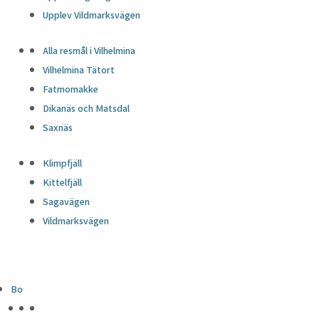
Upplev Vildmarksvägen
Alla resmål i Vilhelmina
Vilhelmina Tätort
Fatmomakke
Dikanäs och Matsdal
Saxnäs
Klimpfjäll
Kittelfjäll
Sagavägen
Vildmarksvägen
Bo
HÖJDPUNKTER