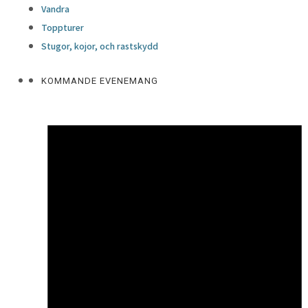
Vandra
Toppturer
Stugor, kojor, och rastskydd
KOMMANDE EVENEMANG