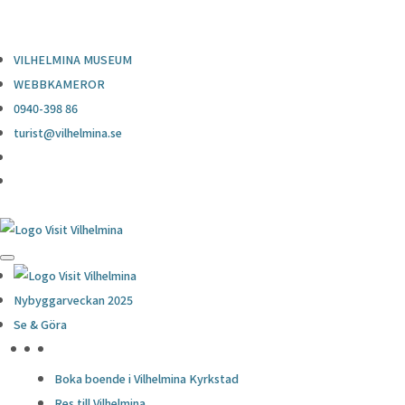
0940-398 86
turist@vilhelmina.se
VILHELMINA MUSEUM
WEBBKAMEROR
0940-398 86
turist@vilhelmina.se
Nybyggarveckan 2025
Se & Göra
HÖJDPUNKTER
Boka boende i Vilhelmina Kyrkstad
Res till Vilhelmina