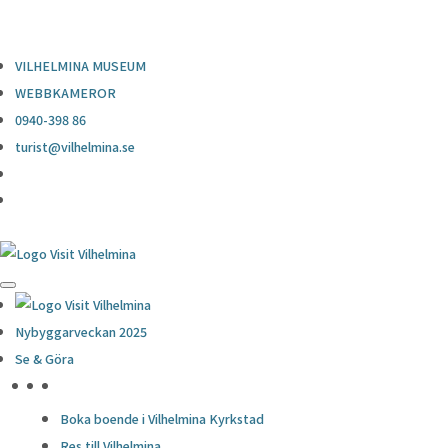
0940-398 86
turist@vilhelmina.se
VILHELMINA MUSEUM
WEBBKAMEROR
0940-398 86
turist@vilhelmina.se
Nybyggarveckan 2025
Se & Göra
HÖJDPUNKTER
Boka boende i Vilhelmina Kyrkstad
Res till Vilhelmina