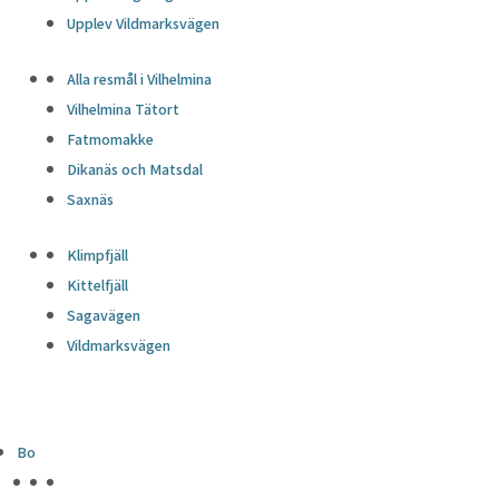
Upplev Vildmarksvägen
Alla resmål i Vilhelmina
Vilhelmina Tätort
Fatmomakke
Dikanäs och Matsdal
Saxnäs
Klimpfjäll
Kittelfjäll
Sagavägen
Vildmarksvägen
Bo
HÖJDPUNKTER