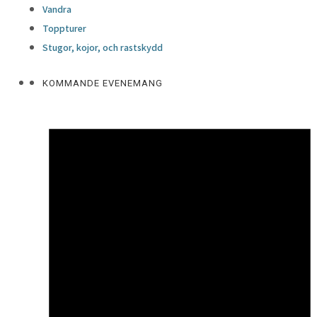
Vandra
Toppturer
Stugor, kojor, och rastskydd
KOMMANDE EVENEMANG