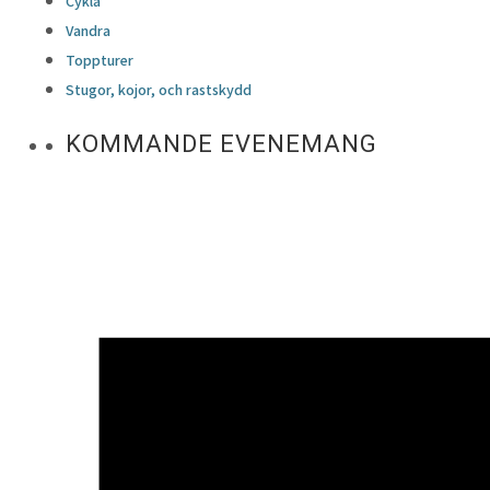
Cykla
Vandra
Toppturer
Stugor, kojor, och rastskydd
KOMMANDE EVENEMANG