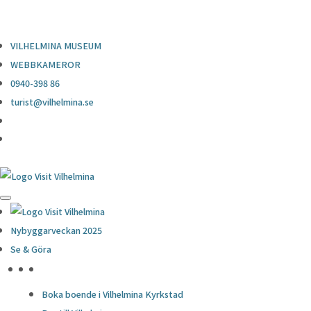
0940-398 86
turist@vilhelmina.se
VILHELMINA MUSEUM
WEBBKAMEROR
0940-398 86
turist@vilhelmina.se
Nybyggarveckan 2025
Se & Göra
HÖJDPUNKTER
Boka boende i Vilhelmina Kyrkstad