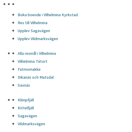
HÖJDPUNKTER
Boka boende i Vilhelmina Kyrkstad
Res till Vilhelmina
Upplev Sagavägen
Upplev Vildmarksvägen
Alla resmål i Vilhelmina
Vilhelmina Tätort
Fatmomakke
Dikanäs och Matsdal
Saxnäs
Klimpfjäll
Kittelfjäll
Sagavägen
Vildmarksvägen