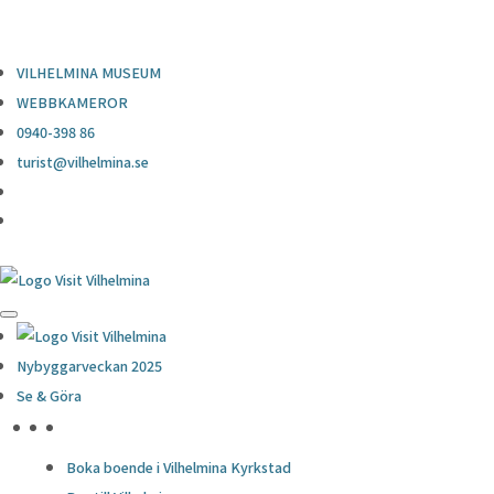
0940-398 86
turist@vilhelmina.se
VILHELMINA MUSEUM
WEBBKAMEROR
0940-398 86
turist@vilhelmina.se
Nybyggarveckan 2025
Se & Göra
HÖJDPUNKTER
Boka boende i Vilhelmina Kyrkstad