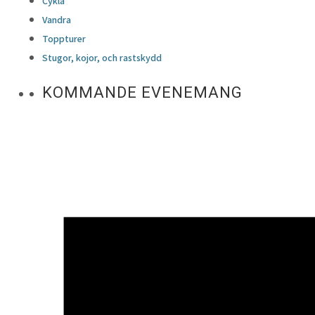
Cykla
Vandra
Toppturer
Stugor, kojor, och rastskydd
KOMMANDE EVENEMANG