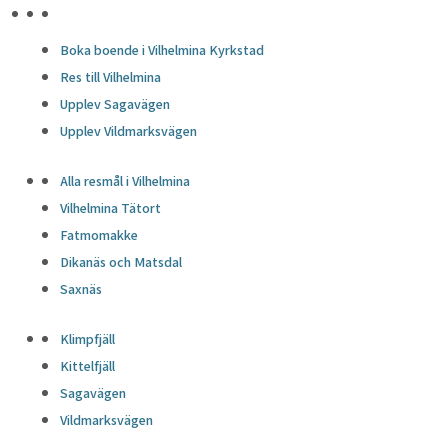
HÖJDPUNKTER
Boka boende i Vilhelmina Kyrkstad
Res till Vilhelmina
Upplev Sagavägen
Upplev Vildmarksvägen
Alla resmål i Vilhelmina
Vilhelmina Tätort
Fatmomakke
Dikanäs och Matsdal
Saxnäs
Klimpfjäll
Kittelfjäll
Sagavägen
Vildmarksvägen