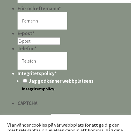
För- och efternamn
*
E-post
*
Telefon
*
Integritetspolicy
*
Jag godkänner webbplatsens
.
integritetspolicy
CAPTCHA
Vi använder cookies på vår webbplats för att ge dig den
mest relevanta upplevelsen genom att komma ihåg dina