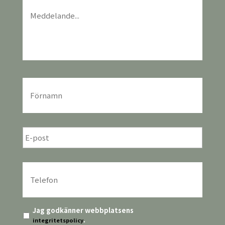
Meddelande
*
För-
och
efternamn
*
E-
post
*
Telefon
*
Integritetspolicy
*
Jag godkänner webbplatsens
.
integritetspolicy