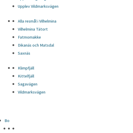
Upplev Vildmarksvägen
Alla resmål i Vilhelmina
Vilhelmina Tätort
Fatmomakke
Dikanäs och Matsdal
Saxnäs
Klimpfjäll
Kittelfjäll
Sagavägen
Vildmarksvägen
Bo
HÖJDPUNKTER