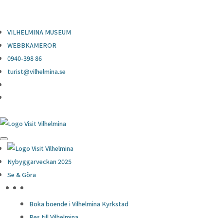
0940-398 86
turist@vilhelmina.se
VILHELMINA MUSEUM
WEBBKAMEROR
0940-398 86
turist@vilhelmina.se
Nybyggarveckan 2025
Se & Göra
HÖJDPUNKTER
Boka boende i Vilhelmina Kyrkstad
Res till Vilhelmina