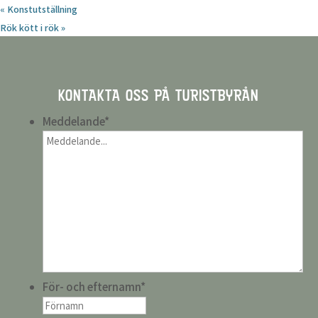
«
Konstutställning
Rök kött i rök
»
KONTAKTA OSS PÅ TURISTBYRÅN
Meddelande
*
För- och efternamn
*