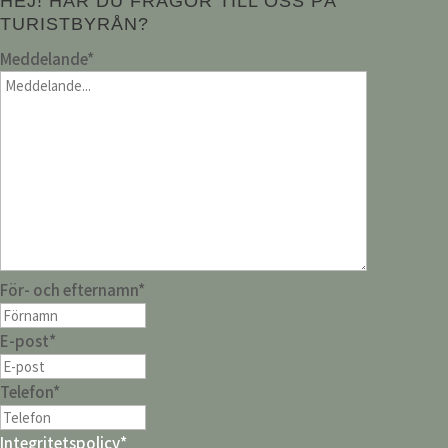
HEJ! HAR DU FRÅGOR TILL OSS PÅ
TURISTBYRÅN?
Meddelande
*
För- och efternamn
*
E-post
*
Telefon
*
Integritetspolicy
*