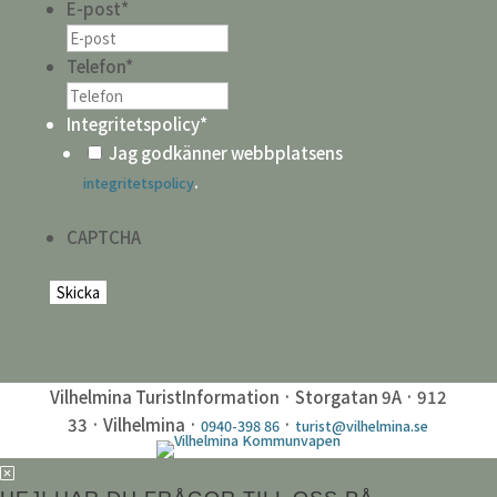
E-post
*
Telefon
*
Integritetspolicy
*
Jag godkänner webbplatsens
.
integritetspolicy
CAPTCHA
Vilhelmina TuristInformation · Storgatan 9A · 912
33 · Vilhelmina ·
·
0940-398 86
turist@vilhelmina.se