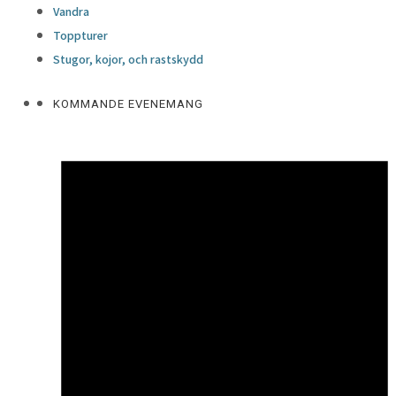
Vandra
Toppturer
Stugor, kojor, och rastskydd
KOMMANDE EVENEMANG