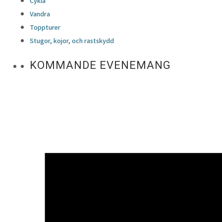
Cykla
Vandra
Toppturer
Stugor, kojor, och rastskydd
KOMMANDE EVENEMANG