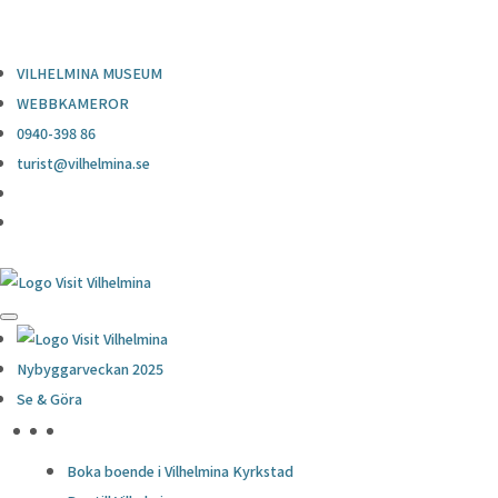
0940-398 86
turist@vilhelmina.se
VILHELMINA MUSEUM
WEBBKAMEROR
0940-398 86
turist@vilhelmina.se
Nybyggarveckan 2025
Se & Göra
HÖJDPUNKTER
Boka boende i Vilhelmina Kyrkstad