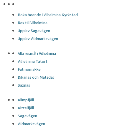
HÖJDPUNKTER
Boka boende i Vilhelmina Kyrkstad
Res till Vilhelmina
Upplev Sagavägen
Upplev Vildmarksvägen
Alla resmål i Vilhelmina
Vilhelmina Tätort
Fatmomakke
Dikanäs och Matsdal
Saxnäs
Klimpfjäll
Kittelfjäll
Sagavägen
Vildmarksvägen