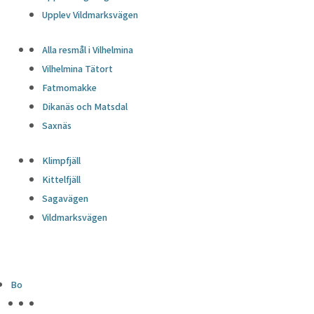
Upplev Vildmarksvägen
Alla resmål i Vilhelmina
Vilhelmina Tätort
Fatmomakke
Dikanäs och Matsdal
Saxnäs
Klimpfjäll
Kittelfjäll
Sagavägen
Vildmarksvägen
Bo
HÖJDPUNKTER