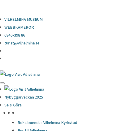
0940-398 86
turist@vilhelmina.se
VILHELMINA MUSEUM
WEBBKAMEROR
0940-398 86
turist@vilhelmina.se
Nybyggarveckan 2025
Se & Göra
HÖJDPUNKTER
Boka boende i Vilhelmina Kyrkstad
Res till Vilhelmina