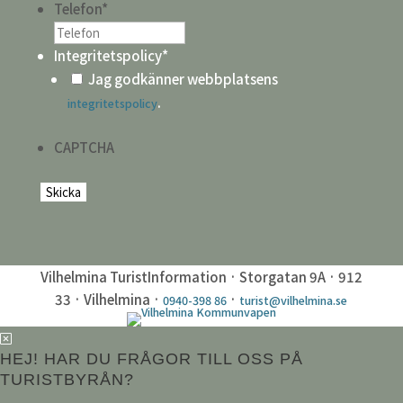
Telefon
*
Integritetspolicy
*
Jag godkänner webbplatsens
.
integritetspolicy
CAPTCHA
Vilhelmina TuristInformation · Storgatan 9A · 912
33 · Vilhelmina ·
·
0940-398 86
turist@vilhelmina.se
HEJ! HAR DU FRÅGOR TILL OSS PÅ
TURISTBYRÅN?