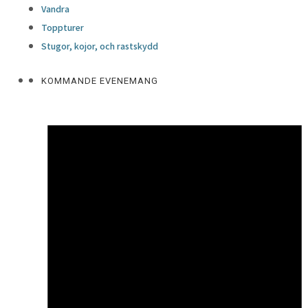
Vandra
Toppturer
Stugor, kojor, och rastskydd
KOMMANDE EVENEMANG