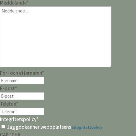
Meddelande
*
För- och efternamn
*
E-post
*
Telefon
*
Integritetspolicy
*
Jag godkänner webbplatsens
.
integritetspolicy
CAPTCHA