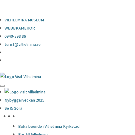
0940-398 86
turist@vilhelmina.se
VILHELMINA MUSEUM
WEBBKAMEROR
0940-398 86
turist@vilhelmina.se
Nybyggarveckan 2025
Se & Göra
HÖJDPUNKTER
Boka boende i Vilhelmina Kyrkstad
Res till Vilhelmina