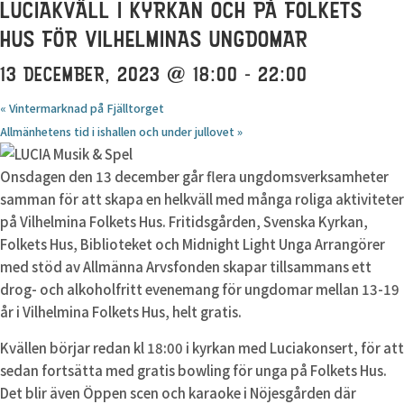
LUCIAKVÄLL I KYRKAN OCH PÅ FOLKETS
HUS FÖR VILHELMINAS UNGDOMAR
13 DECEMBER, 2023 @ 18:00
-
22:00
«
Vintermarknad på Fjälltorget
Allmänhetens tid i ishallen och under jullovet
»
Onsdagen den 13 december går flera ungdomsverksamheter
samman för att skapa en helkväll med många roliga aktiviteter
på Vilhelmina Folkets Hus. Fritidsgården, Svenska Kyrkan,
Folkets Hus, Biblioteket och Midnight Light Unga Arrangörer
med stöd av Allmänna Arvsfonden skapar tillsammans ett
drog- och alkoholfritt evenemang för ungdomar mellan 13-19
år i Vilhelmina Folkets Hus, helt gratis.
Kvällen börjar redan kl 18:00 i kyrkan med Luciakonsert, för att
sedan fortsätta med gratis bowling för unga på Folkets Hus.
Det blir även Öppen scen och karaoke i Nöjesgården där