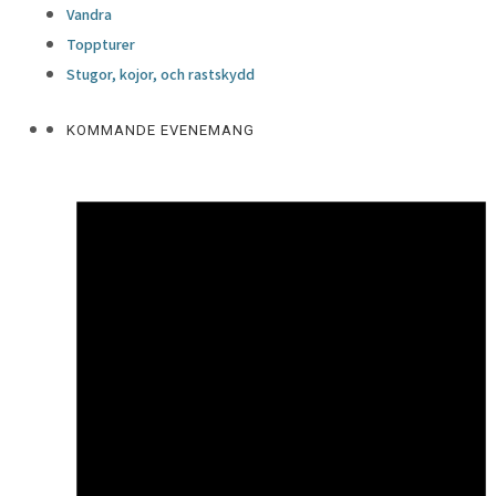
Vandra
Toppturer
Stugor, kojor, och rastskydd
KOMMANDE EVENEMANG