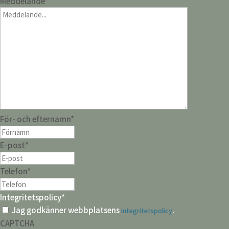
Meddelande
*
För- och efternamn
*
E-post
*
Telefon
*
Integritetspolicy
*
Jag godkänner webbplatsens
.
integritetspolicy
CAPTCHA