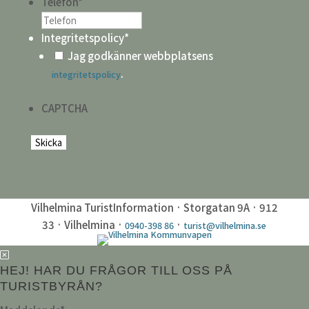
Telefon
*
Integritetspolicy
*
Jag godkänner webbplatsens
.
integritetspolicy
CAPTCHA
Vilhelmina TuristInformation · Storgatan 9A · 912
33 · Vilhelmina ·
·
0940-398 86
turist@vilhelmina.se
HEJ! HAR DU FRÅGOR TILL OSS PÅ
TURISTBYRÅN?