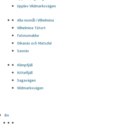
Upplev Vildmarksvägen
Alla resmål i Vilhelmina
Vilhelmina Tätort
Fatmomakke
Dikanäs och Matsdal
Saxnäs
Klimpfjäll
Kittelfjäll
Sagavägen
Vildmarksvägen
Bo
HÖJDPUNKTER