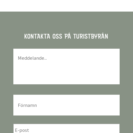
KONTAKTA OSS PÅ TURISTBYRÅN
Meddelande
*
För-
och
efternamn
*
E-
post
*