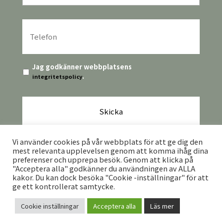
Telefon
*
Integritetspolicy
*
Jag godkänner webbplatsens
.
integritetspolicy
CAPTCHA
Vi använder cookies på vår webbplats för att ge dig den
mest relevanta upplevelsen genom att komma ihåg dina
preferenser och upprepa besök. Genom att klicka på
"Acceptera alla" godkänner du användningen av ALLA
kakor. Du kan dock besöka "Cookie -inställningar" för att
ge ett kontrollerat samtycke.
Vilhelmina TuristInformation · Storgatan 9A ·
912 33 · Vilhelmina ·
0940-398
Cookie inställningar
Acceptera alla
Läs mer
·
86
turist@vilhelmina.se
KONTAKT