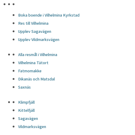
HÖJDPUNKTER
Boka boende i Vilhelmina Kyrkstad
Res till Vilhelmina
Upplev Sagavägen
Upplev Vildmarksvägen
Alla resmål i Vilhelmina
Vilhelmina Tätort
Fatmomakke
Dikanäs och Matsdal
Saxnäs
Klimpfjäll
Kittelfjäll
Sagavägen
Vildmarksvägen