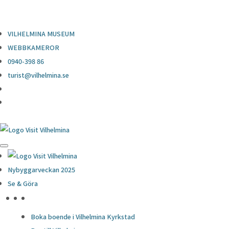
0940-398 86
turist@vilhelmina.se
VILHELMINA MUSEUM
WEBBKAMEROR
0940-398 86
turist@vilhelmina.se
Nybyggarveckan 2025
Se & Göra
HÖJDPUNKTER
Boka boende i Vilhelmina Kyrkstad