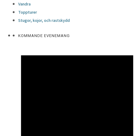
Vandra
Toppturer
Stugor, kojor, och rastskydd
KOMMANDE EVENEMANG