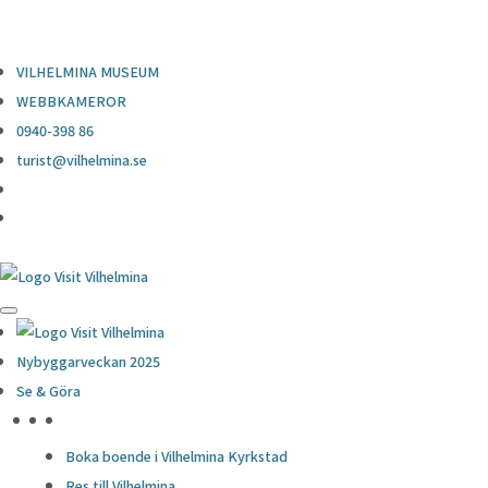
0940-398 86
turist@vilhelmina.se
VILHELMINA MUSEUM
WEBBKAMEROR
0940-398 86
turist@vilhelmina.se
Nybyggarveckan 2025
Se & Göra
HÖJDPUNKTER
Boka boende i Vilhelmina Kyrkstad
Res till Vilhelmina