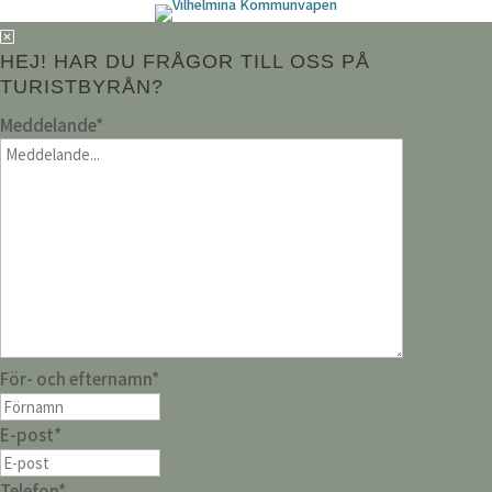
HEJ! HAR DU FRÅGOR TILL OSS PÅ
TURISTBYRÅN?
Meddelande
*
För- och efternamn
*
E-post
*
Telefon
*