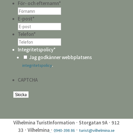
För- och efternamn
*
E-post
*
Telefon
*
Integritetspolicy
*
Jag godkänner webbplatsens
.
integritetspolicy
CAPTCHA
Vilhelmina TuristInformation · Storgatan 9A · 912
33 · Vilhelmina ·
·
0940-398 86
turist@vilhelmina.se