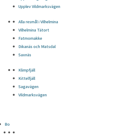
Upplev Vildmarksvägen
Alla resmål i Vilhelmina
Vilhelmina Tätort
Fatmomakke
Dikanäs och Matsdal
Saxnäs
Klimpfjäll
Kittelfjäll
Sagavägen
Vildmarksvägen
Bo
HÖJDPUNKTER