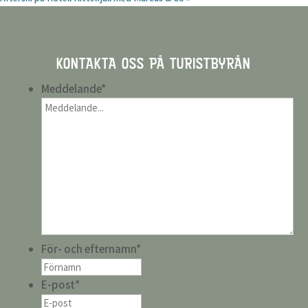
KONTAKTA OSS PÅ TURISTBYRÅN
Meddelande
*
För- och efternamn
*
E-post
*