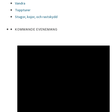
Vandra
Toppturer
Stugor, kojor, och rastskydd
KOMMANDE EVENEMANG