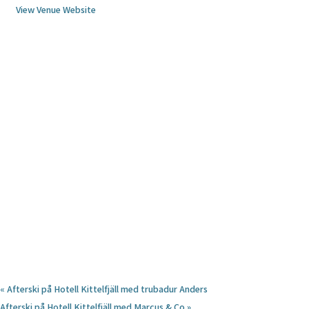
View Venue Website
«
Afterski på Hotell Kittelfjäll med trubadur Anders
Afterski på Hotell Kittelfjäll med Marcus & Co
»