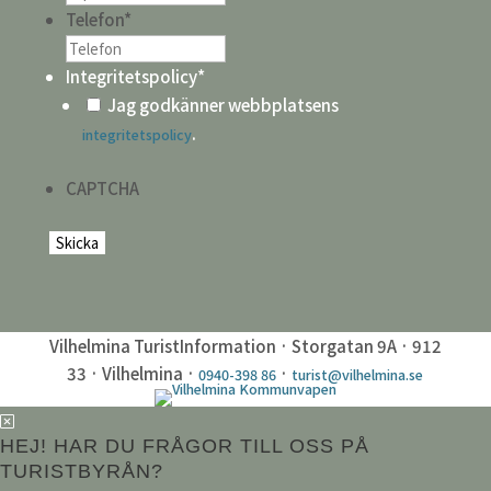
Telefon
*
Integritetspolicy
*
Jag godkänner webbplatsens
.
integritetspolicy
CAPTCHA
Vilhelmina TuristInformation · Storgatan 9A · 912
33 · Vilhelmina ·
·
0940-398 86
turist@vilhelmina.se
HEJ! HAR DU FRÅGOR TILL OSS PÅ
TURISTBYRÅN?