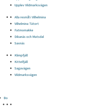
Upplev Vildmarksvägen
Alla resmål i Vilhelmina
Vilhelmina Tätort
Fatmomakke
Dikanäs och Matsdal
Saxnäs
Klimpfjäll
Kittelfjäll
Sagavägen
Vildmarksvägen
Bo
HÖJDPUNKTER