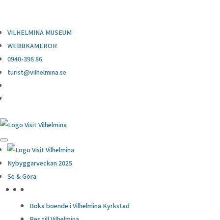
0940-398 86
turist@vilhelmina.se
VILHELMINA MUSEUM
WEBBKAMEROR
0940-398 86
turist@vilhelmina.se
Nybyggarveckan 2025
Se & Göra
HÖJDPUNKTER
Boka boende i Vilhelmina Kyrkstad
Res till Vilhelmina