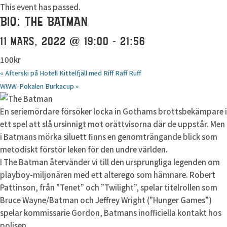
This event has passed.
BIO: THE BATMAN
11 MARS, 2022 @ 19:00
-
21:56
100kr
«
Afterski på Hotell Kittelfjäll med Riff Raff Ruff
WWW-Pokalen Burkacup
»
En seriemördare försöker locka in Gothams brottsbekämpare i
ett spel att slå ursinnigt mot orättvisorna där de uppstår. Men
i Batmans mörka siluett finns en genomträngande blick som
metodiskt förstör leken för den undre världen.
I The Batman återvänder vi till den ursprungliga legenden om
playboy-miljonären med ett alterego som hämnare. Robert
Pattinson, från ”Tenet” och ”Twilight”, spelar titelrollen som
Bruce Wayne/Batman och Jeffrey Wright (”Hunger Games”)
spelar kommissarie Gordon, Batmans inofficiella kontakt hos
polisen.