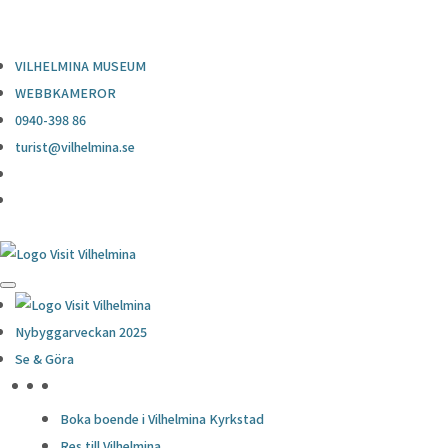
0940-398 86
turist@vilhelmina.se
VILHELMINA MUSEUM
WEBBKAMEROR
0940-398 86
turist@vilhelmina.se
Nybyggarveckan 2025
Se & Göra
HÖJDPUNKTER
Boka boende i Vilhelmina Kyrkstad
Res till Vilhelmina