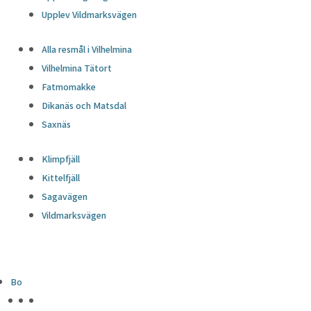
Upplev Vildmarksvägen
Alla resmål i Vilhelmina
Vilhelmina Tätort
Fatmomakke
Dikanäs och Matsdal
Saxnäs
Klimpfjäll
Kittelfjäll
Sagavägen
Vildmarksvägen
Bo
HÖJDPUNKTER