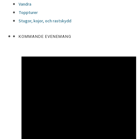
Vandra
Toppturer
Stugor, kojor, och rastskydd
KOMMANDE EVENEMANG