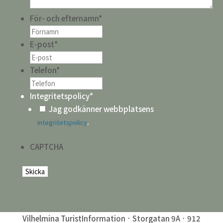
För- och efternamn
*
E-post
*
Telefon
*
Integritetspolicy
*
Jag godkänner webbplatsens
.
integritetspolicy
CAPTCHA
Vilhelmina TuristInformation · Storgatan 9A · 912