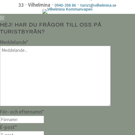
33 · Vilhelmina ·
·
0940-398 86
turist@vilhelmina.se
HEJ! HAR DU FRÅGOR TILL OSS PÅ
TURISTBYRÅN?
Meddelande
*
För- och efternamn
*
E-post
*