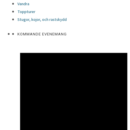
Vandra
Toppturer
Stugor, kojor, och rastskydd
KOMMANDE EVENEMANG