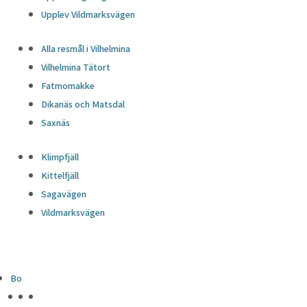
Upplev Vildmarksvägen
Alla resmål i Vilhelmina
Vilhelmina Tätort
Fatmomakke
Dikanäs och Matsdal
Saxnäs
Klimpfjäll
Kittelfjäll
Sagavägen
Vildmarksvägen
Bo
HÖJDPUNKTER