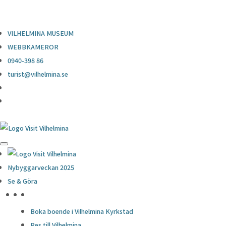
0940-398 86
turist@vilhelmina.se
VILHELMINA MUSEUM
WEBBKAMEROR
0940-398 86
turist@vilhelmina.se
Nybyggarveckan 2025
Se & Göra
HÖJDPUNKTER
Boka boende i Vilhelmina Kyrkstad
Res till Vilhelmina