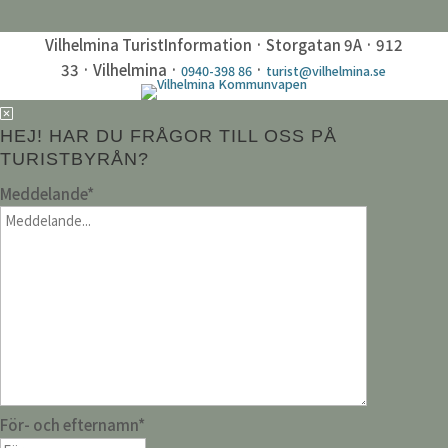
Vilhelmina TuristInformation · Storgatan 9A · 912
33 · Vilhelmina ·
·
0940-398 86
turist@vilhelmina.se
HEJ! HAR DU FRÅGOR TILL OSS PÅ
TURISTBYRÅN?
Meddelande
*
För- och efternamn
*