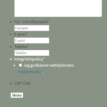
För- och efternamn
*
E-post
*
Telefon
*
Integritetspolicy
*
Jag godkänner webbplatsens
.
integritetspolicy
CAPTCHA