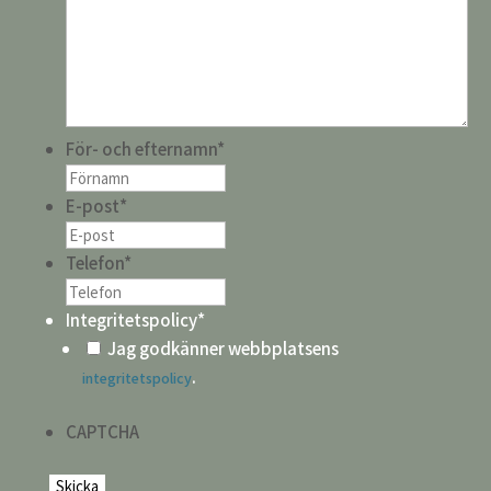
För- och efternamn
*
E-post
*
Telefon
*
Integritetspolicy
*
Jag godkänner webbplatsens
.
integritetspolicy
CAPTCHA