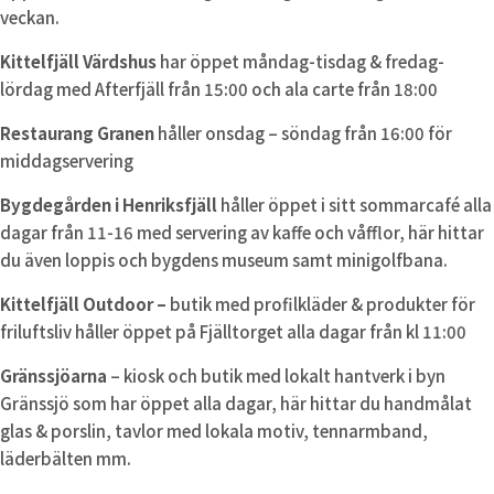
veckan.
Kittelfjäll Värdshus
har öppet måndag-tisdag & fredag-
lördag med Afterfjäll från 15:00 och ala carte från 18:00
Restaurang Granen
håller onsdag – söndag från 16:00 för
middagservering
Bygdegården i Henriksfjäll
håller öppet i sitt sommarcafé alla
dagar från 11-16 med servering av kaffe och våfflor, här hittar
du även loppis och bygdens museum samt minigolfbana.
Kittelfjäll Outdoor –
butik med profilkläder & produkter för
friluftsliv håller öppet på Fjälltorget alla dagar från kl 11:00
Gränssjöarna
– kiosk och butik med lokalt hantverk i byn
Gränssjö som har öppet alla dagar, här hittar du handmålat
glas & porslin, tavlor med lokala motiv, tennarmband,
läderbälten mm.