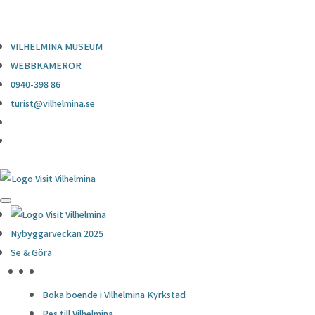
0940-398 86
turist@vilhelmina.se
VILHELMINA MUSEUM
WEBBKAMEROR
0940-398 86
turist@vilhelmina.se
Nybyggarveckan 2025
Se & Göra
HÖJDPUNKTER
Boka boende i Vilhelmina Kyrkstad
Res till Vilhelmina