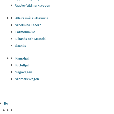
Upplev Vildmarksvägen
Alla resmål i Vilhelmina
Vilhelmina Tätort
Fatmomakke
Dikanäs och Matsdal
Saxnäs
Klimpfjäll
Kittelfjäll
Sagavägen
Vildmarksvägen
Bo
HÖJDPUNKTER