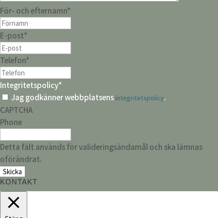
För- och efternamn
*
E-post
*
Telefon
*
Integritetspolicy
*
Jag godkänner webbplatsens
.
integritetspolicy
CAPTCHA
Phone
Detta fält används för valideringsändamål och ska lämnas
oförändrat.
KONTAKT