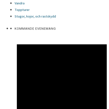
Vandra
Toppturer
Stugor, kojor, och rastskydd
KOMMANDE EVENEMANG