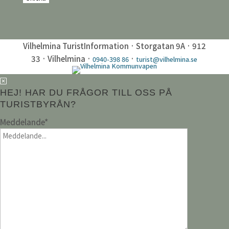
Vilhelmina TuristInformation · Storgatan 9A · 912
33 · Vilhelmina ·
·
0940-398 86
turist@vilhelmina.se
HEJ! HAR DU FRÅGOR TILL OSS PÅ
TURISTBYRÅN?
Meddelande
*