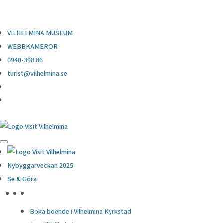
0940-398 86
turist@vilhelmina.se
VILHELMINA MUSEUM
WEBBKAMEROR
0940-398 86
turist@vilhelmina.se
Nybyggarveckan 2025
Se & Göra
HÖJDPUNKTER
Boka boende i Vilhelmina Kyrkstad