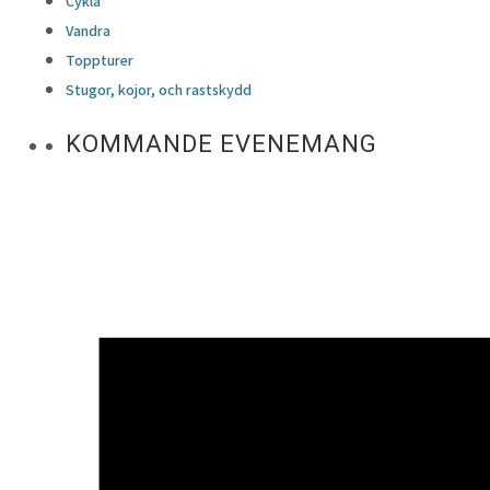
Cykla
Vandra
Toppturer
Stugor, kojor, och rastskydd
KOMMANDE EVENEMANG