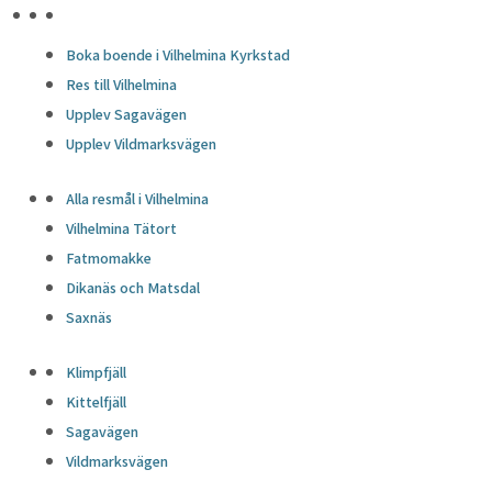
HÖJDPUNKTER
Boka boende i Vilhelmina Kyrkstad
Res till Vilhelmina
Upplev Sagavägen
Upplev Vildmarksvägen
Alla resmål i Vilhelmina
Vilhelmina Tätort
Fatmomakke
Dikanäs och Matsdal
Saxnäs
Klimpfjäll
Kittelfjäll
Sagavägen
Vildmarksvägen