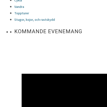
Cykla
Vandra
Toppturer
Stugor, kojor, och rastskydd
KOMMANDE EVENEMANG