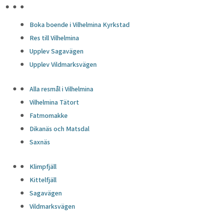
HÖJDPUNKTER
Boka boende i Vilhelmina Kyrkstad
Res till Vilhelmina
Upplev Sagavägen
Upplev Vildmarksvägen
Alla resmål i Vilhelmina
Vilhelmina Tätort
Fatmomakke
Dikanäs och Matsdal
Saxnäs
Klimpfjäll
Kittelfjäll
Sagavägen
Vildmarksvägen