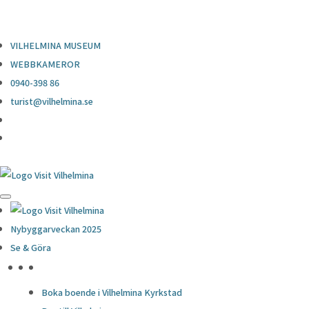
0940-398 86
turist@vilhelmina.se
VILHELMINA MUSEUM
WEBBKAMEROR
0940-398 86
turist@vilhelmina.se
Nybyggarveckan 2025
Se & Göra
HÖJDPUNKTER
Boka boende i Vilhelmina Kyrkstad