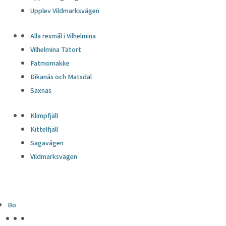
Upplev Vildmarksvägen
Alla resmål i Vilhelmina
Vilhelmina Tätort
Fatmomakke
Dikanäs och Matsdal
Saxnäs
Klimpfjäll
Kittelfjäll
Sagavägen
Vildmarksvägen
Bo
HÖJDPUNKTER