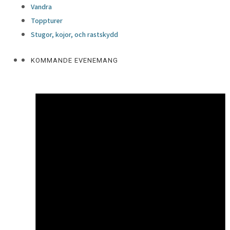
Vandra
Toppturer
Stugor, kojor, och rastskydd
KOMMANDE EVENEMANG