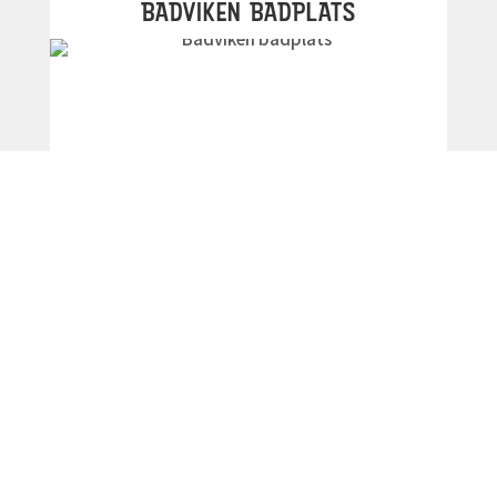
BADVIKEN BADPLATS
Långgrunt, perfekt för småbarn.
Hitta hit
DALASJÖ BADPLATS