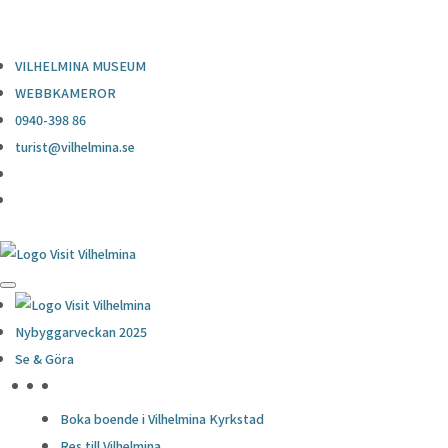
0940-398 86
turist@vilhelmina.se
VILHELMINA MUSEUM
WEBBKAMEROR
0940-398 86
turist@vilhelmina.se
Nybyggarveckan 2025
Se & Göra
HÖJDPUNKTER
Boka boende i Vilhelmina Kyrkstad
Res till Vilhelmina