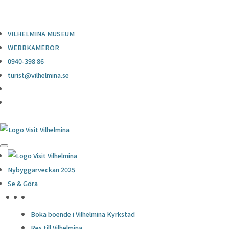
0940-398 86
turist@vilhelmina.se
VILHELMINA MUSEUM
WEBBKAMEROR
0940-398 86
turist@vilhelmina.se
Nybyggarveckan 2025
Se & Göra
HÖJDPUNKTER
Boka boende i Vilhelmina Kyrkstad
Res till Vilhelmina