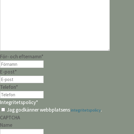
För- och efternamn
*
E-post
*
Telefon
*
Integritetspolicy
*
Jag godkänner webbplatsens
.
integritetspolicy
CAPTCHA
Name