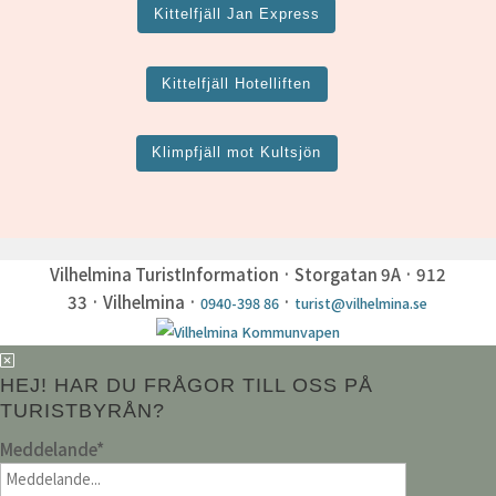
Kittelfjäll Jan Express
Kittelfjäll Hotelliften
Klimpfjäll mot Kultsjön
Vilhelmina TuristInformation · Storgatan 9A · 912
33 · Vilhelmina ·
·
0940-398 86
turist@vilhelmina.se
HEJ! HAR DU FRÅGOR TILL OSS PÅ
TURISTBYRÅN?
Meddelande
*