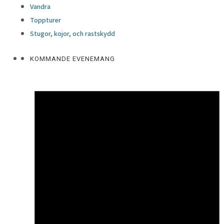
Vandra
Toppturer
Stugor, kojor, och rastskydd
KOMMANDE EVENEMANG