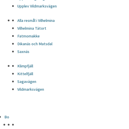
Upplev Vildmarksvägen
Alla resmål i Vilhelmina
Vilhelmina Tätort
Fatmomakke
Dikanäs och Matsdal
Saxnäs
Klimpfjäll
Kittelfjäll
Sagavägen
Vildmarksvägen
Bo
HÖJDPUNKTER