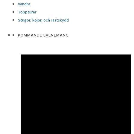
Vandra
Toppturer
Stugor, kojor, och rastskydd
KOMMANDE EVENEMANG