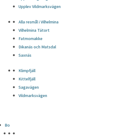
Upplev Vildmarksvägen
Alla resmål i Vilhelmina
Vilhelmina Tätort
Fatmomakke
Dikanäs och Matsdal
Saxnäs
Klimpfjäll
Kittelfjäll
Sagavägen
Vildmarksvägen
Bo
HÖJDPUNKTER