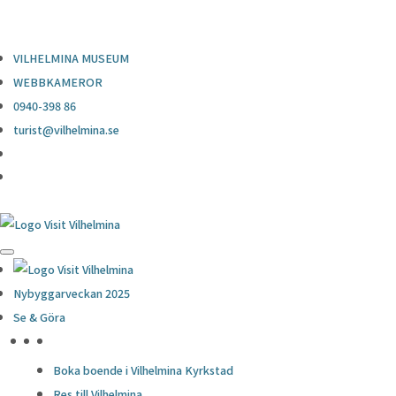
0940-398 86
turist@vilhelmina.se
VILHELMINA MUSEUM
WEBBKAMEROR
0940-398 86
turist@vilhelmina.se
Nybyggarveckan 2025
Se & Göra
HÖJDPUNKTER
Boka boende i Vilhelmina Kyrkstad
Res till Vilhelmina