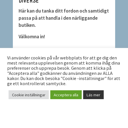
DIVERSE
Här kan du tanka ditt fordon och samtidigt
passa på att handla i den närliggande
butiken.
Välkomna in!
Vi använder cookies på vår webbplats för att ge dig den
RING OSS 0940-500 05
mest relevanta upplevelsen genom att komma ihåg dina
preferenser och upprepa besök. Genom att klicka på
"Acceptera alla" godkänner du användningen av ALLA
kakor. Du kan dock besöka "Cookie -inställningar" för att
ge ett kontrollerat samtycke.
Cookie inställningar
Acceptera alla
Läs mer
HITTA HIT
KONTAKT
[custom-mapping map_id=”20154″
height=”300″]