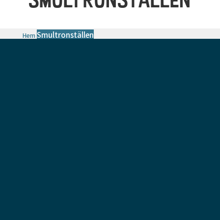
Smultronställen
Hem