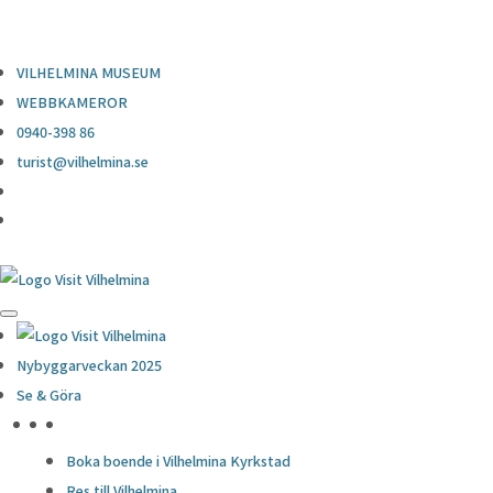
0940-398 86
turist@vilhelmina.se
VILHELMINA MUSEUM
WEBBKAMEROR
0940-398 86
turist@vilhelmina.se
Nybyggarveckan 2025
Se & Göra
HÖJDPUNKTER
Boka boende i Vilhelmina Kyrkstad
Res till Vilhelmina