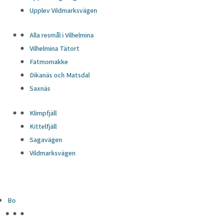
Upplev Vildmarksvägen
Alla resmål i Vilhelmina
Vilhelmina Tätort
Fatmomakke
Dikanäs och Matsdal
Saxnäs
Klimpfjäll
Kittelfjäll
Sagavägen
Vildmarksvägen
Bo
HÖJDPUNKTER