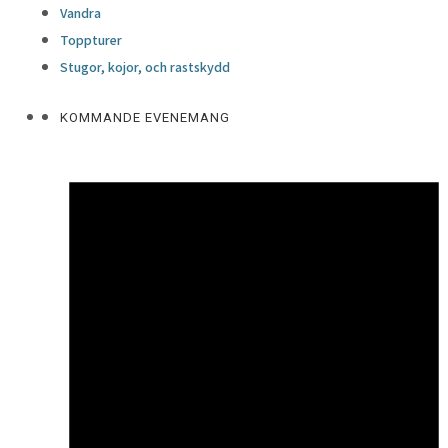
Vandra
Toppturer
Stugor, kojor, och rastskydd
KOMMANDE EVENEMANG