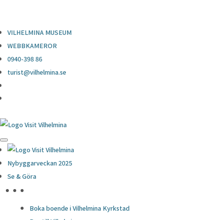
0940-398 86
turist@vilhelmina.se
VILHELMINA MUSEUM
WEBBKAMEROR
0940-398 86
turist@vilhelmina.se
Nybyggarveckan 2025
Se & Göra
HÖJDPUNKTER
Boka boende i Vilhelmina Kyrkstad