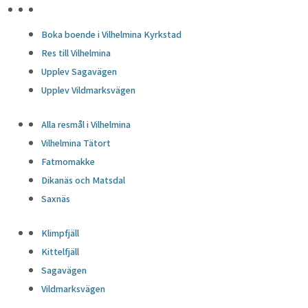
HÖJDPUNKTER
Boka boende i Vilhelmina Kyrkstad
Res till Vilhelmina
Upplev Sagavägen
Upplev Vildmarksvägen
Alla resmål i Vilhelmina
Vilhelmina Tätort
Fatmomakke
Dikanäs och Matsdal
Saxnäs
Klimpfjäll
Kittelfjäll
Sagavägen
Vildmarksvägen