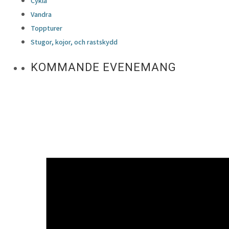
Cykla
Vandra
Toppturer
Stugor, kojor, och rastskydd
KOMMANDE EVENEMANG