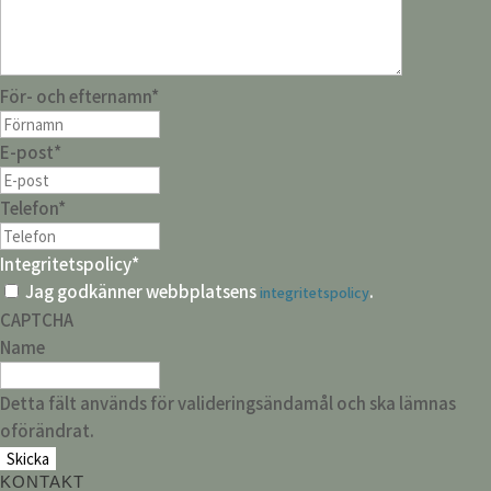
För- och efternamn
*
E-post
*
Telefon
*
Integritetspolicy
*
Jag godkänner webbplatsens
.
integritetspolicy
CAPTCHA
Name
Detta fält används för valideringsändamål och ska lämnas
oförändrat.
KONTAKT