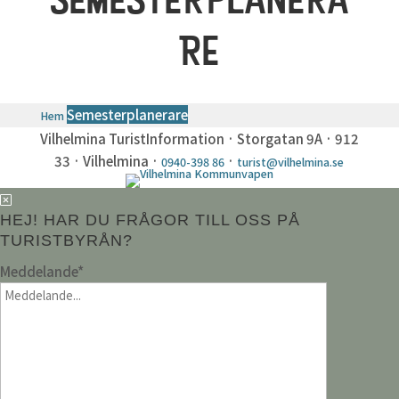
RE
Semesterplanerare
Hem
Vilhelmina TuristInformation · Storgatan 9A · 912
33 · Vilhelmina ·
·
0940-398 86
turist@vilhelmina.se
HEJ! HAR DU FRÅGOR TILL OSS PÅ
TURISTBYRÅN?
Meddelande
*