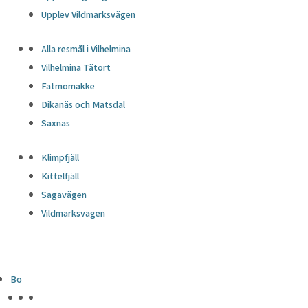
Upplev Vildmarksvägen
Alla resmål i Vilhelmina
Vilhelmina Tätort
Fatmomakke
Dikanäs och Matsdal
Saxnäs
Klimpfjäll
Kittelfjäll
Sagavägen
Vildmarksvägen
Bo
HÖJDPUNKTER