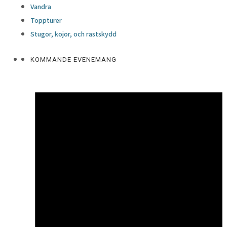
Vandra
Toppturer
Stugor, kojor, och rastskydd
KOMMANDE EVENEMANG