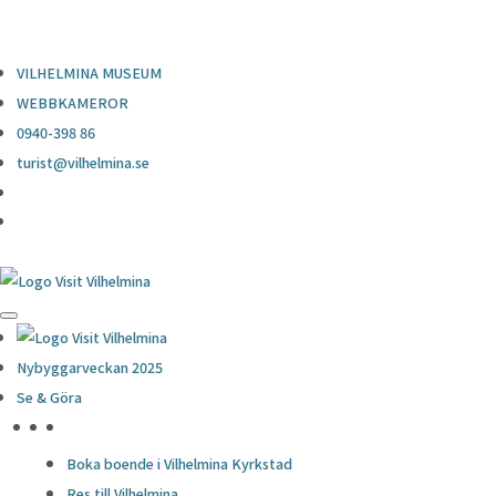
0940-398 86
turist@vilhelmina.se
VILHELMINA MUSEUM
WEBBKAMEROR
0940-398 86
turist@vilhelmina.se
Nybyggarveckan 2025
Se & Göra
HÖJDPUNKTER
Boka boende i Vilhelmina Kyrkstad
Res till Vilhelmina