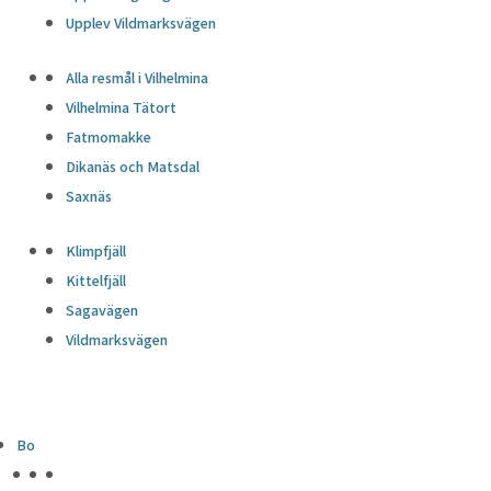
Upplev Vildmarksvägen
Alla resmål i Vilhelmina
Vilhelmina Tätort
Fatmomakke
Dikanäs och Matsdal
Saxnäs
Klimpfjäll
Kittelfjäll
Sagavägen
Vildmarksvägen
Bo
HÖJDPUNKTER