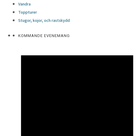
Vandra
Toppturer
Stugor, kojor, och rastskydd
KOMMANDE EVENEMANG