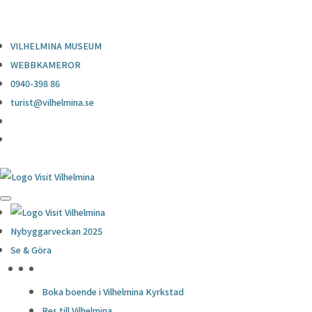
0940-398 86
turist@vilhelmina.se
VILHELMINA MUSEUM
WEBBKAMEROR
0940-398 86
turist@vilhelmina.se
Nybyggarveckan 2025
Se & Göra
HÖJDPUNKTER
Boka boende i Vilhelmina Kyrkstad
Res till Vilhelmina