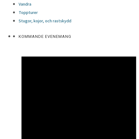
Vandra
Toppturer
Stugor, kojor, och rastskydd
KOMMANDE EVENEMANG