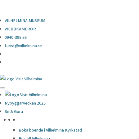
0940-398 86
turist@vilhelmina.se
VILHELMINA MUSEUM
WEBBKAMEROR
0940-398 86
turist@vilhelmina.se
Nybyggarveckan 2025
Se & Göra
HÖJDPUNKTER
Boka boende i Vilhelmina Kyrkstad
Res till Vilhelmina