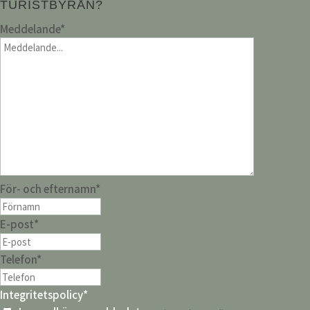
TURISTBYRÅN?
Meddelande
*
För- och efternamn
*
E-post
*
Telefon
*
Integritetspolicy
*