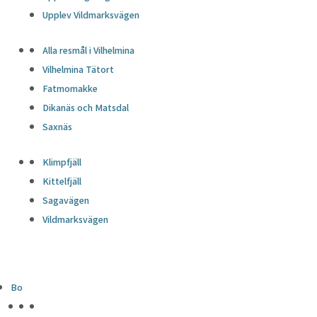
Upplev Vildmarksvägen
Alla resmål i Vilhelmina
Vilhelmina Tätort
Fatmomakke
Dikanäs och Matsdal
Saxnäs
Klimpfjäll
Kittelfjäll
Sagavägen
Vildmarksvägen
Bo
HÖJDPUNKTER