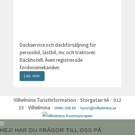
Däckservice och däckförsäljning för
personbil, lastbil, mc och traktorer.
Däckhotell. Även registrerade
fordonsmekaniker.
Läs mer
Vilhelmina TuristInformation · Storgatan 9A · 912
33 · Vilhelmina ·
·
0940-398 86
turist@vilhelmina.se
HEJ! HAR DU FRÅGOR TILL OSS PÅ