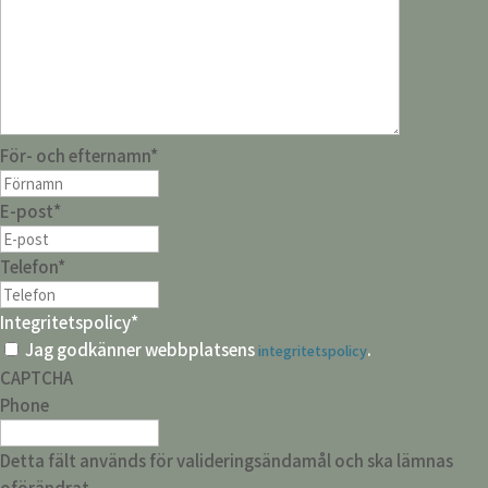
För- och efternamn
*
E-post
*
Telefon
*
Integritetspolicy
*
Jag godkänner webbplatsens
.
integritetspolicy
CAPTCHA
Phone
Detta fält används för valideringsändamål och ska lämnas
oförändrat.