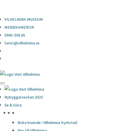
0940-398 86
turist@vilhelmina.se
VILHELMINA MUSEUM
WEBBKAMEROR
0940-398 86
turist@vilhelmina.se
Nybyggarveckan 2025
Se & Göra
HÖJDPUNKTER
Boka boende i Vilhelmina Kyrkstad
Res till Vilhelmina