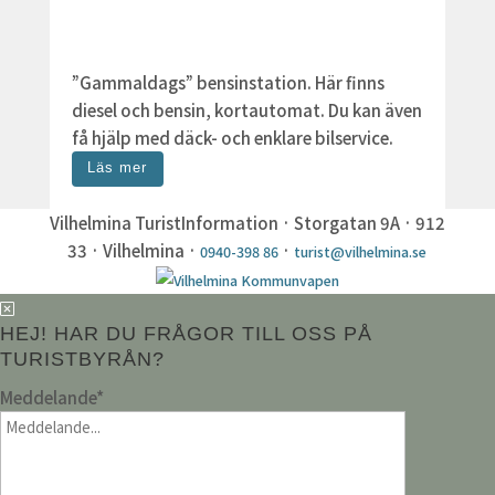
”Gammaldags” bensinstation. Här finns
diesel och bensin, kortautomat. Du kan även
få hjälp med däck- och enklare bilservice.
Läs mer
Vilhelmina TuristInformation · Storgatan 9A · 912
33 · Vilhelmina ·
·
0940-398 86
turist@vilhelmina.se
HEJ! HAR DU FRÅGOR TILL OSS PÅ
TURISTBYRÅN?
Meddelande
*