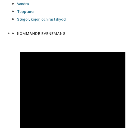
Vandra
Toppturer
Stugor, kojor, och rastskydd
KOMMANDE EVENEMANG