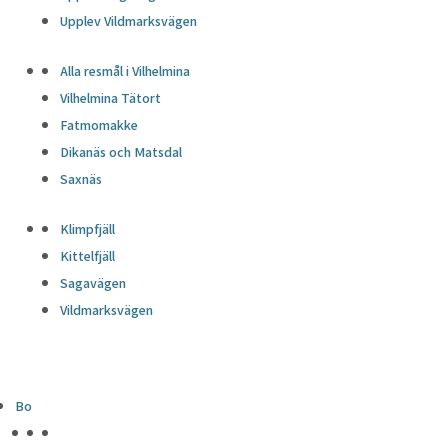
Upplev Vildmarksvägen
Alla resmål i Vilhelmina
Vilhelmina Tätort
Fatmomakke
Dikanäs och Matsdal
Saxnäs
Klimpfjäll
Kittelfjäll
Sagavägen
Vildmarksvägen
Bo
HÖJDPUNKTER