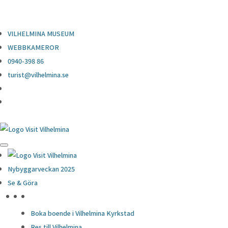
0940-398 86
turist@vilhelmina.se
VILHELMINA MUSEUM
WEBBKAMEROR
0940-398 86
turist@vilhelmina.se
Nybyggarveckan 2025
Se & Göra
HÖJDPUNKTER
Boka boende i Vilhelmina Kyrkstad
Res till Vilhelmina