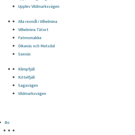
Upplev Vildmarksvägen
Alla resmål i Vilhelmina
Vilhelmina Tätort
Fatmomakke
Dikanäs och Matsdal
Saxnäs
Klimpfjäll
Kittelfjäll
Sagavägen
Vildmarksvägen
Bo
HÖJDPUNKTER