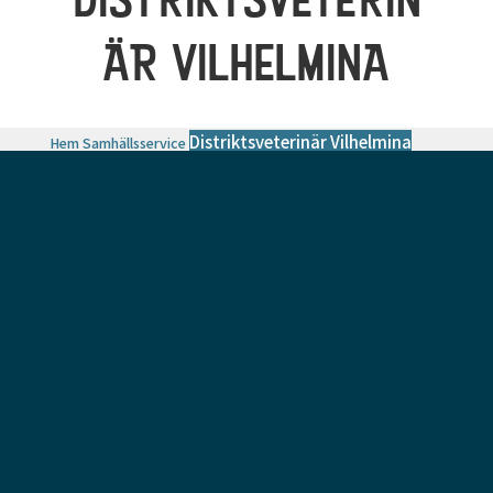
ÄR VILHELMINA
Distriktsveterinär Vilhelmina
Hem
Samhällsservice