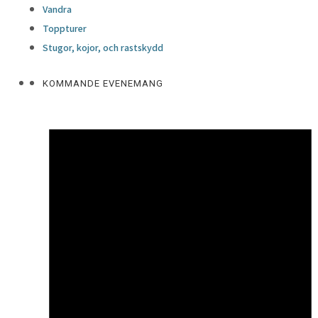
Vandra
Toppturer
Stugor, kojor, och rastskydd
KOMMANDE EVENEMANG