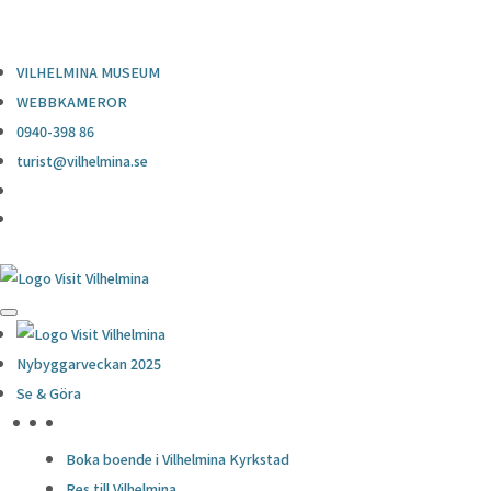
0940-398 86
turist@vilhelmina.se
VILHELMINA MUSEUM
WEBBKAMEROR
0940-398 86
turist@vilhelmina.se
Nybyggarveckan 2025
Se & Göra
HÖJDPUNKTER
Boka boende i Vilhelmina Kyrkstad
Res till Vilhelmina