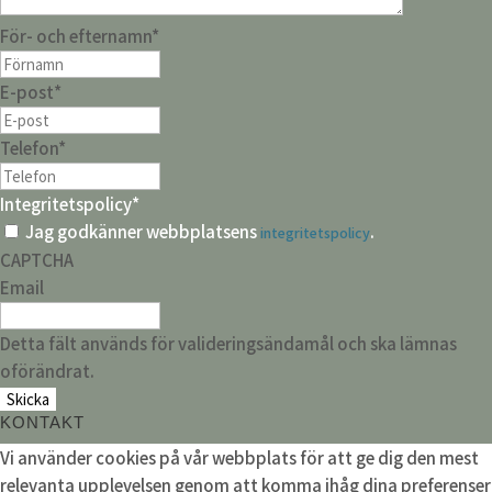
För- och efternamn
*
E-post
*
Telefon
*
Integritetspolicy
*
Jag godkänner webbplatsens
.
integritetspolicy
CAPTCHA
Email
Detta fält används för valideringsändamål och ska lämnas
oförändrat.
KONTAKT
Vi använder cookies på vår webbplats för att ge dig den mest
relevanta upplevelsen genom att komma ihåg dina preferenser