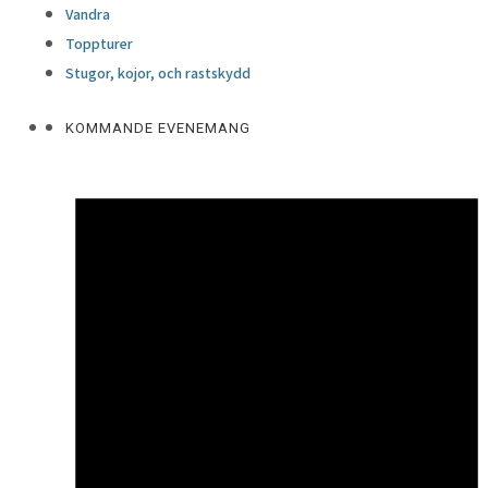
Vandra
Toppturer
Stugor, kojor, och rastskydd
KOMMANDE EVENEMANG