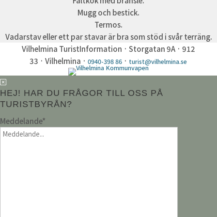
Fältkök med bränsle.
Mugg och bestick.
Termos.
Vadarstav eller ett par stavar är bra som stöd i svår terräng.
Vilhelmina TuristInformation · Storgatan 9A · 912
33 · Vilhelmina ·
·
0940-398 86
turist@vilhelmina.se
HEJ! HAR DU FRÅGOR TILL OSS PÅ
TURISTBYRÅN?
Meddelande
*