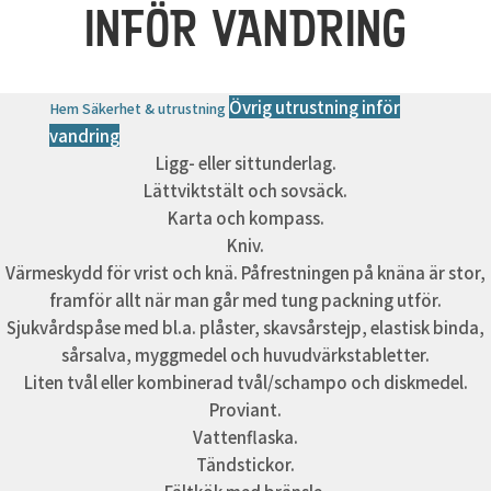
INFÖR VANDRING
Övrig utrustning inför
Hem
Säkerhet & utrustning
vandring
Ligg- eller sittunderlag.
Lättviktstält och sovsäck.
Karta och kompass.
Kniv.
Värmeskydd för vrist och knä. Påfrestningen på knäna är stor,
framför allt när man går med tung packning utför.
Sjukvårdspåse med bl.a. plåster, skavsårstejp, elastisk binda,
sårsalva, myggmedel och huvudvärkstabletter.
Liten tvål eller kombinerad tvål/schampo och diskmedel.
Proviant.
Vattenflaska.
Tändstickor.