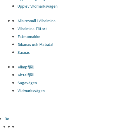
Upplev Vildmarksvägen
Alla resmål i Vilhelmina
Vilhelmina Tätort
Fatmomakke
Dikanäs och Matsdal
Saxnäs
Klimpfjäll
Kittelfjäll
Sagavägen
Vildmarksvägen
Bo
HÖJDPUNKTER