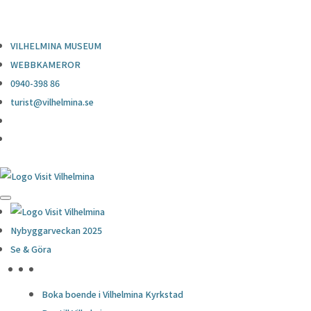
0940-398 86
turist@vilhelmina.se
VILHELMINA MUSEUM
WEBBKAMEROR
0940-398 86
turist@vilhelmina.se
Nybyggarveckan 2025
Se & Göra
HÖJDPUNKTER
Boka boende i Vilhelmina Kyrkstad