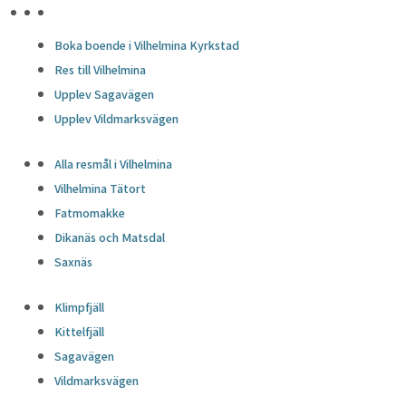
HÖJDPUNKTER
Boka boende i Vilhelmina Kyrkstad
Res till Vilhelmina
Upplev Sagavägen
Upplev Vildmarksvägen
Alla resmål i Vilhelmina
Vilhelmina Tätort
Fatmomakke
Dikanäs och Matsdal
Saxnäs
Klimpfjäll
Kittelfjäll
Sagavägen
Vildmarksvägen