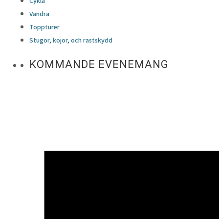
Cykla
Vandra
Toppturer
Stugor, kojor, och rastskydd
KOMMANDE EVENEMANG