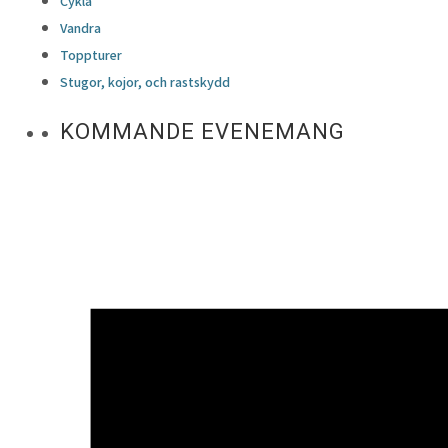
Cykla
Vandra
Toppturer
Stugor, kojor, och rastskydd
KOMMANDE EVENEMANG