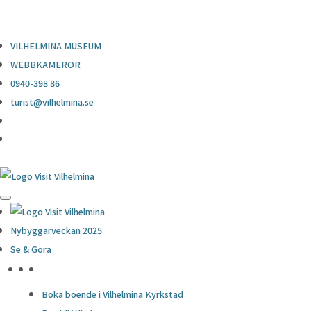
0940-398 86
turist@vilhelmina.se
VILHELMINA MUSEUM
WEBBKAMEROR
0940-398 86
turist@vilhelmina.se
Nybyggarveckan 2025
Se & Göra
HÖJDPUNKTER
Boka boende i Vilhelmina Kyrkstad