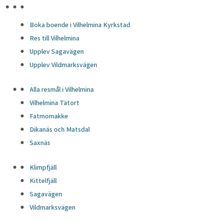
HÖJDPUNKTER
Boka boende i Vilhelmina Kyrkstad
Res till Vilhelmina
Upplev Sagavägen
Upplev Vildmarksvägen
Alla resmål i Vilhelmina
Vilhelmina Tätort
Fatmomakke
Dikanäs och Matsdal
Saxnäs
Klimpfjäll
Kittelfjäll
Sagavägen
Vildmarksvägen