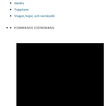
Vandra
Toppturer
Stugor, kojor, och rastskydd
KOMMANDE EVENEMANG