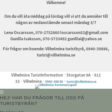
Välkomna!
Om du vill äta middag på lördag vill vi att du anmäler till
någon av nedanstående senast måndag 3/7
Lena Oscarsson, 070-2752860 loscarsson52@gmail.com
Gunilla Isaksson, 070-5733492 gunillai@yahoo.se
För frågor om boende: Vilhelmina turistbyrå, 0940-39886,
turist@vilhelmina.se
Vilhelmina TuristInformation · Storgatan 9A · 912
33 · Vilhelmina ·
·
0940-398 86
turist@vilhelmina.se
HEJ! HAR DU FRÅGOR TILL OSS PÅ
TURISTBYRÅN?