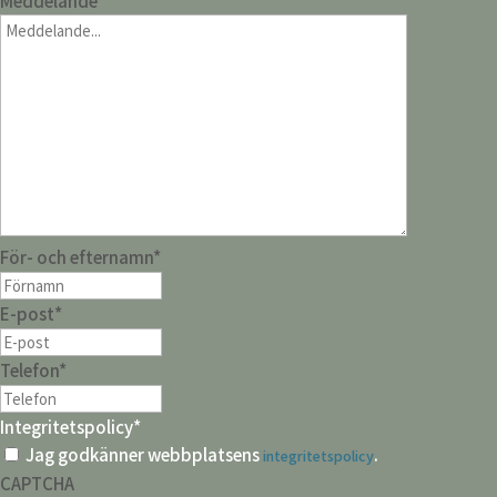
Meddelande
*
För- och efternamn
*
E-post
*
Telefon
*
Integritetspolicy
*
Jag godkänner webbplatsens
.
integritetspolicy
CAPTCHA