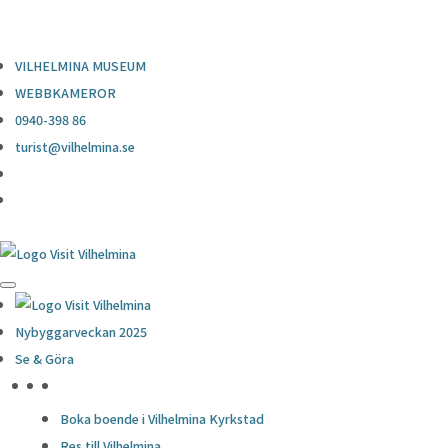
0940-398 86
turist@vilhelmina.se
VILHELMINA MUSEUM
WEBBKAMEROR
0940-398 86
turist@vilhelmina.se
Nybyggarveckan 2025
Se & Göra
HÖJDPUNKTER
Boka boende i Vilhelmina Kyrkstad
Res till Vilhelmina