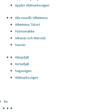
Upplev Vildmarksvägen
Alla resmål i Vilhelmina
Vilhelmina Tätort
Fatmomakke
Dikanäs och Matsdal
Saxnäs
Klimpfjäll
Kittelfjäll
Sagavägen
Vildmarksvägen
Bo
HÖJDPUNKTER