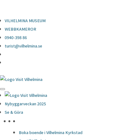
0940-398 86
turist@vilhelmina.se
VILHELMINA MUSEUM
WEBBKAMEROR
0940-398 86
turist@vilhelmina.se
Nybyggarveckan 2025
Se & Göra
HÖJDPUNKTER
Boka boende i Vilhelmina Kyrkstad