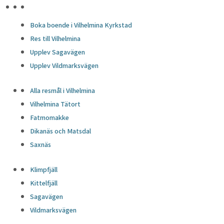
HÖJDPUNKTER
Boka boende i Vilhelmina Kyrkstad
Res till Vilhelmina
Upplev Sagavägen
Upplev Vildmarksvägen
Alla resmål i Vilhelmina
Vilhelmina Tätort
Fatmomakke
Dikanäs och Matsdal
Saxnäs
Klimpfjäll
Kittelfjäll
Sagavägen
Vildmarksvägen