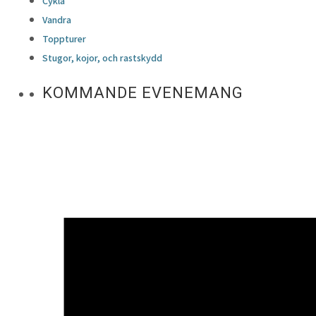
Cykla
Vandra
Toppturer
Stugor, kojor, och rastskydd
KOMMANDE EVENEMANG