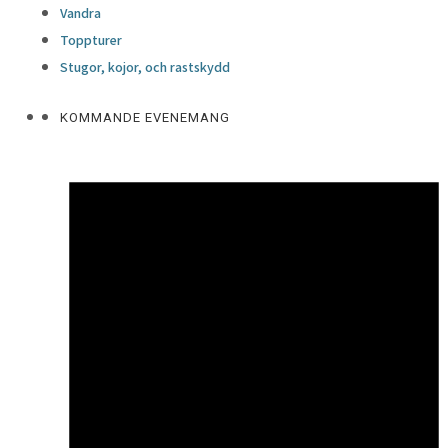
Vandra
Toppturer
Stugor, kojor, och rastskydd
KOMMANDE EVENEMANG