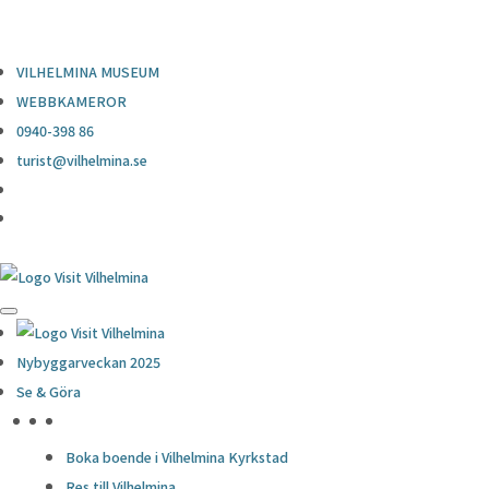
0940-398 86
turist@vilhelmina.se
VILHELMINA MUSEUM
WEBBKAMEROR
0940-398 86
turist@vilhelmina.se
Nybyggarveckan 2025
Se & Göra
HÖJDPUNKTER
Boka boende i Vilhelmina Kyrkstad
Res till Vilhelmina