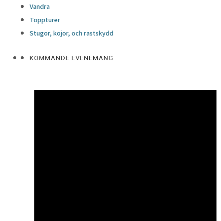
Vandra
Toppturer
Stugor, kojor, och rastskydd
KOMMANDE EVENEMANG