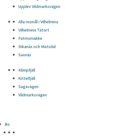
Upplev Vildmarksvägen
Alla resmål i Vilhelmina
Vilhelmina Tätort
Fatmomakke
Dikanäs och Matsdal
Saxnäs
Klimpfjäll
Kittelfjäll
Sagavägen
Vildmarksvägen
Bo
HÖJDPUNKTER