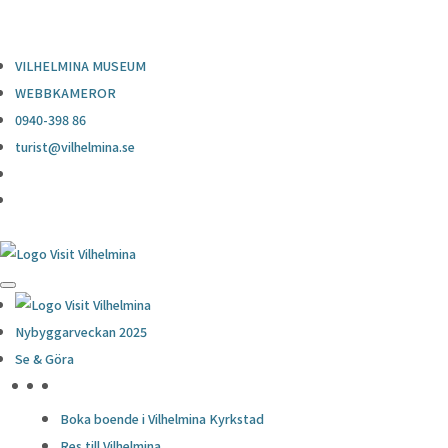
0940-398 86
turist@vilhelmina.se
VILHELMINA MUSEUM
WEBBKAMEROR
0940-398 86
turist@vilhelmina.se
Nybyggarveckan 2025
Se & Göra
HÖJDPUNKTER
Boka boende i Vilhelmina Kyrkstad
Res till Vilhelmina