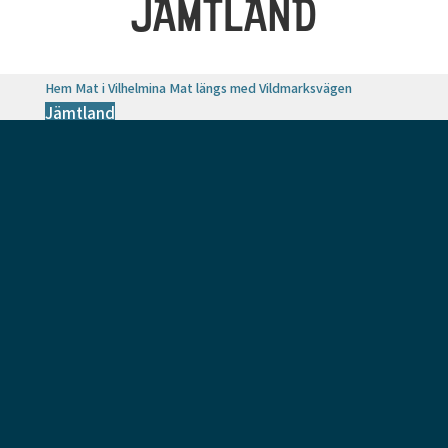
JÄMTLAND
Hem
Mat i Vilhelmina
Mat längs med Vildmarksvägen
Jämtland