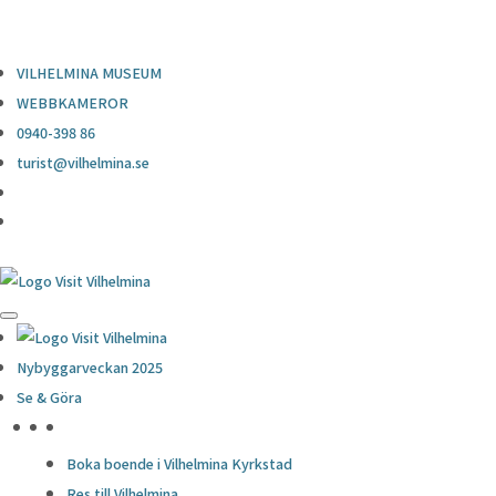
0940-398 86
turist@vilhelmina.se
VILHELMINA MUSEUM
WEBBKAMEROR
0940-398 86
turist@vilhelmina.se
Nybyggarveckan 2025
Se & Göra
HÖJDPUNKTER
Boka boende i Vilhelmina Kyrkstad
Res till Vilhelmina