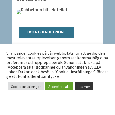
BOKA BOENDE ONLINE
Vi använder cookies på vår webbplats för att ge dig den
0940-150 59
mest relevanta upplevelsen genom att komma ihåg dina
preferenser och upprepa besök. Genom att klicka på
"Acceptera alla" godkänner du användningen av ALLA
RESTAURANGEN PÅ LILLA
kakor. Du kan dock besöka "Cookie -inställningar" för att
HOTELLET
ge ett kontrollerat samtycke.
För mera info om restaurangen ring 0940-
Cookie inställningar
Acceptera alla
Läs mer
150 59.
KONTAKT
HEJ! HAR DU FRÅGOR TILL OSS PÅ