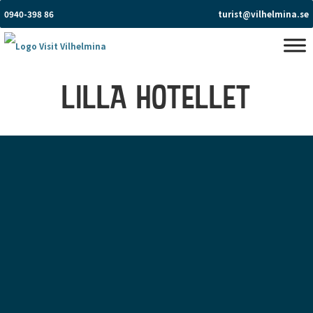
0940-398 86
turist@vilhelmina.se
LILLA HOTELLET