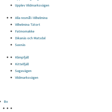
Upplev Vildmarksvägen
Alla resmål i Vilhelmina
Vilhelmina Tätort
Fatmomakke
Dikanäs och Matsdal
Saxnäs
Klimpfjäll
Kittelfjäll
Sagavägen
Vildmarksvägen
Bo
HÖJDPUNKTER