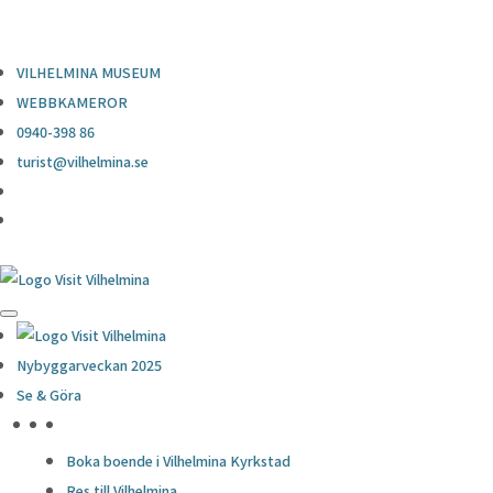
0940-398 86
turist@vilhelmina.se
VILHELMINA MUSEUM
WEBBKAMEROR
0940-398 86
turist@vilhelmina.se
Nybyggarveckan 2025
Se & Göra
HÖJDPUNKTER
Boka boende i Vilhelmina Kyrkstad
Res till Vilhelmina