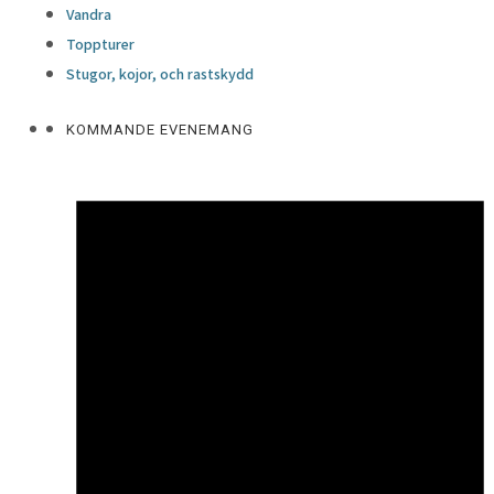
Vandra
Toppturer
Stugor, kojor, och rastskydd
KOMMANDE EVENEMANG