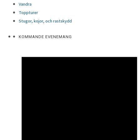
Vandra
Toppturer
Stugor, kojor, och rastskydd
KOMMANDE EVENEMANG