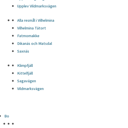
Upplev Vildmarksvägen
Alla resmål i Vilhelmina
Vilhelmina Tätort
Fatmomakke
Dikanäs och Matsdal
Saxnäs
Klimpfjäll
Kittelfjäll
Sagavägen
Vildmarksvägen
Bo
HÖJDPUNKTER