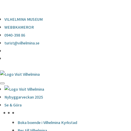
0940-398 86
turist@vilhelmina.se
VILHELMINA MUSEUM
WEBBKAMEROR
0940-398 86
turist@vilhelmina.se
Nybyggarveckan 2025
Se & Göra
HÖJDPUNKTER
Boka boende i Vilhelmina Kyrkstad
Res till Vilhelmina