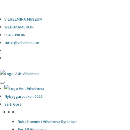
0940-398 86
turist@vilhelmina.se
VILHELMINA MUSEUM
WEBBKAMEROR
0940-398 86
turist@vilhelmina.se
Nybyggarveckan 2025
Se & Göra
HÖJDPUNKTER
Boka boende i Vilhelmina Kyrkstad
Res till Vilhelmina