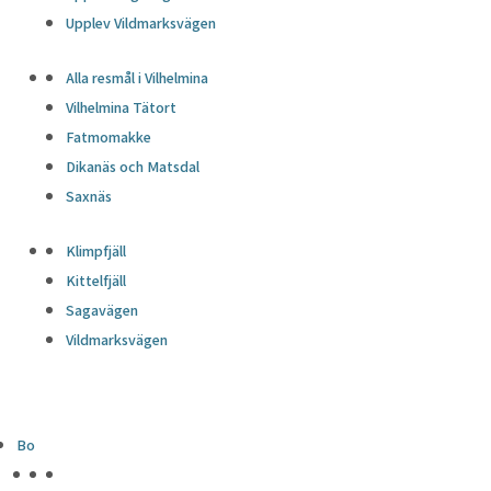
Upplev Vildmarksvägen
Alla resmål i Vilhelmina
Vilhelmina Tätort
Fatmomakke
Dikanäs och Matsdal
Saxnäs
Klimpfjäll
Kittelfjäll
Sagavägen
Vildmarksvägen
Bo
HÖJDPUNKTER