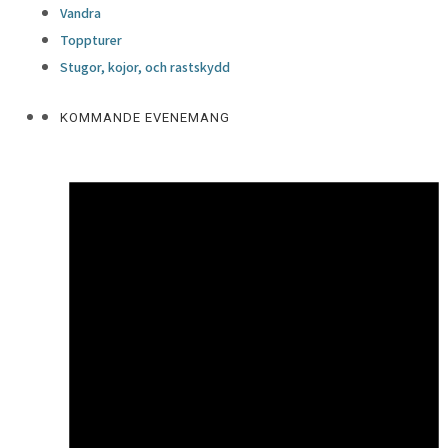
Vandra
Toppturer
Stugor, kojor, och rastskydd
KOMMANDE EVENEMANG