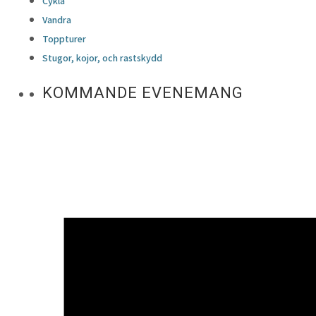
Cykla
Vandra
Toppturer
Stugor, kojor, och rastskydd
KOMMANDE EVENEMANG