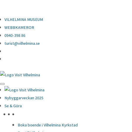
0940-398 86
turist@vilhelmina.se
VILHELMINA MUSEUM
WEBBKAMEROR
0940-398 86
turist@vilhelmina.se
Nybyggarveckan 2025
Se & Göra
HÖJDPUNKTER
Boka boende i Vilhelmina Kyrkstad