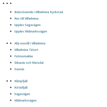
HÖJDPUNKTER
Boka boende i Vilhelmina Kyrkstad
Res till Vilhelmina
Upplev Sagavägen
Upplev Vildmarksvägen
Alla resmål i Vilhelmina
Vilhelmina Tätort
Fatmomakke
Dikanäs och Matsdal
Saxnäs
Klimpfjäll
Kittelfjäll
Sagavägen
Vildmarksvägen